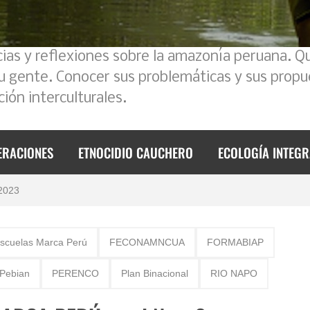
cias y reflexiones sobre la amazonía peruana. Q
su gente. Conocer sus problemáticas y sus propu
ión interculturales.
ERACIONES
ETNOCIDIO CAUCHERO
ECOLOGÍA INTEGR
foque intercultural
 2023
de 2023
scuelas Marca Perú
FECONAMNCUA
FORMABIAP
mos un poco la historia
Pebian
PERENCO
Plan Binacional
RIO NAPO
l Ecuador – Perú