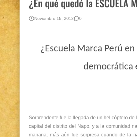
¿En qué quedó la ESCUELA 
Opción por los pueblos indígenas
Gestión de bosques tropicales en la región Lo
Noviembre 15, 2012
0
Boletín BOLPER - Nro. 12 - del 30 de mayo d
¿Escuela Marca Perú en 
democrática e
Sorprendente fue la llegada de un helicóptero de 
capital del distrito del Napo, y a la comunidad 
mañana; más aún fue sorpresa cuando de la na