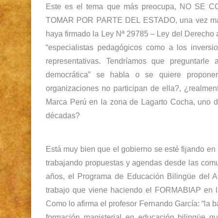
Este es el tema que más preocupa, NO 
TOMAR POR PARTE DEL ESTADO, una vez más no
haya firmado la Ley Nª 29785 – Ley del Derecho a
“especialistas pedagógicos como a los inversi
representativas. Tendríamos que preguntarle 
democrática” se habla o se quiere propone
organizaciones no participan de ella?, ¿realmen
Marca Perú en la zona de Lagarto Cocha, uno d
décadas?
Está muy bien que el gobierno se esté fijando en 
trabajando propuestas y agendas desde las com
años, el Programa de Educación Bilingüe del A
trabajo que viene haciendo el FORMABIAP en la
Como lo afirma el profesor Fernando García: “la b
formación magisterial en educación bilingüe q