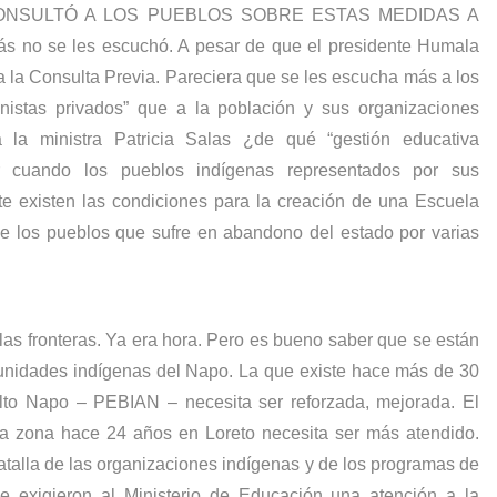
SE CONSULTÓ A LOS PUEBLOS SOBRE ESTAS MEDIDAS A
 se les escuchó. A pesar de que el presidente Humala
 la Consulta Previa. Pareciera que se les escucha más a los
onistas privados” que a la población y sus organizaciones
a la ministra Patricia Salas ¿de qué “gestión educativa
r cuando los pueblos indígenas representados por sus
te existen las condiciones para la creación de una Escuela
e los pueblos que sufre en abandono del estado por varias
las fronteras. Ya era hora. Pero es bueno saber que se están
unidades indígenas del Napo. La que existe hace más de 30
lto Napo – PEBIAN – necesita ser reforzada, mejorada. El
 zona hace 24 años en Loreto necesita ser más atendido.
atalla de las organizaciones indígenas y de los programas de
ue exigieron al Ministerio de Educación una atención a la