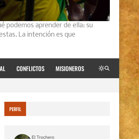
ué podemos aprender de ella: su
estas. La intención es que
AL
CONFLICTOS
MISIONEROS
PERFIL
El Trochero