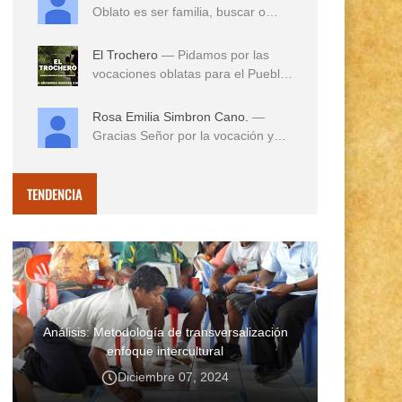
Oblato es ser familia, buscar o
reconocer en e...
El Trochero
— Pidamos por las
vocaciones oblatas para el Pueblo
...
Rosa Emilia Simbron Cano.
—
Gracias Señor por la vocación y
vida misionera de ...
TENDENCIA
Análisis: Metodología de transversalización
enfoque intercultural
Diciembre 07, 2024