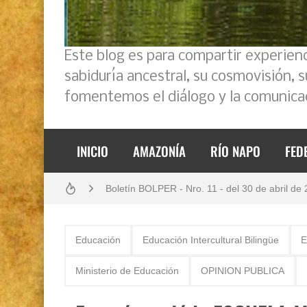
Este blog es para compartir experien
sabiduría ancestral, su cosmovisión, 
fomentemos el diálogo y la comunicac
INICIO
AMAZONÍA
RÍO NAPO
FED
Análisis: Metodología de transversalización en
Boletín BOLPER - Nro. 11 - del 30 de abril de
Boletín BOLPER - Nro. 10 - del 31 de marzo 
Educación
Educación Intercultural Bilingüe
E
Creación del distrito del Napo - Perú - repase
Ministerio de Educación
OPINION PUBLICA
Diálogo y testimonios: II Encuentro Binaciona