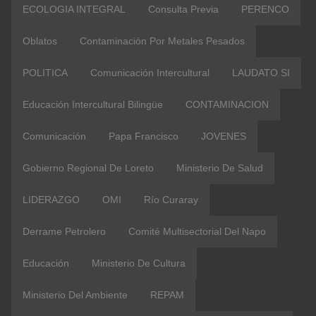
ECOLOGIA INTEGRAL
Consulta Previa
PERENCO
Oblatos
Contaminación Por Metales Pesados
POLITICA
Comunicación Intercultural
LAUDATO SI
Educación Intercultural Bilingüe
CONTAMINACION
Comunicación
Papa Francisco
JOVENES
Gobierno Regional De Loreto
Ministerio De Salud
LIDERAZGO
OMI
Río Curaray
Derrame Petrolero
Comité Multisectorial Del Napo
Educación
Ministerio De Cultura
Ministerio Del Ambiente
REPAM