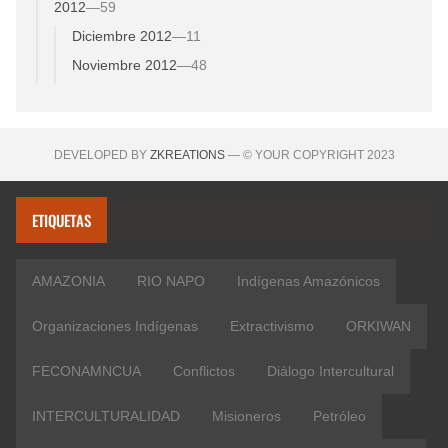
2012
—
59
Diciembre 2012
—
11
Noviembre 2012
—
48
DEVELOPED BY
ZKREATIONS
— © YOUR COPYRIGHT 2023
ETIQUETAS
AMAZONIA
RIO NAPO
Indígenas Amazónicos
Organizaciones Indígenas
Extractivismo
ORKIWAN
FECONAMNCUA
Conflictos
Diálogo Intercultural
INTERCULTURALIDAD
Misioneros
Petróleo