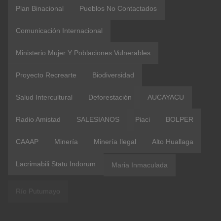
Plan Binacional
Pueblos No Contactados
Comunicación Internacional
Ministerio Mujer Y Poblaciones Vulnerables
Proyecto Recrearte
Biodiversidad
Salud Intercultural
Deforestación
AUCAYACU
Radio Amistad
SALESIANOS
Piaci
BOLPER
CAAAP
Minería
Minería Ilegal
Alto Huallaga
Lacrimabili Statu Indorum
Maria Inmaculada
Río Putumayo
Metilmercurio
Escuelas Marca Perú
Ministerio De Justicia Y Derechos Humanos
Periodismo