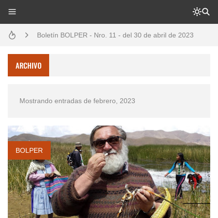
Análisis: Metodología de transversalización enfoque intercultural
Boletín BOLPER - Nro. 11 - del 30 de abril de 2023
Boletín BOLPER - Nro. 10 - del 31 de marzo de 2023
ARCHIVO
Creación del distrito del Napo - Perú - repasemos un poco la historia
Mostrando entradas de febrero, 2023
Opción por los pueblos indígenas
Diálogo y testimonios: II Encuentro Binacional Ecuador – Perú
Gestión de bosques tropicales en la región Loreto
BOLPER
Boletín BOLPER - Nro. 12 - del 30 de mayo de 2023