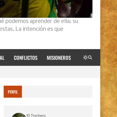
ué podemos aprender de ella: su
estas. La intención es que
AL
CONFLICTOS
MISIONEROS
PERFIL
El Trochero