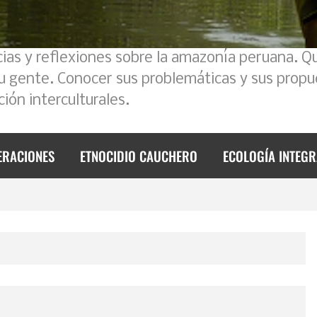
cias y reflexiones sobre la amazonía peruana. Q
 2023
su gente. Conocer sus problemáticas y sus propu
foque intercultural
ión interculturales.
de 2023
ERACIONES
ETNOCIDIO CAUCHERO
ECOLOGÍA INTEGR
mos un poco la historia
l Ecuador – Perú
reto
e 2023