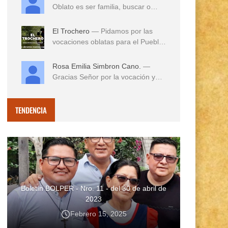
Oblato es ser familia, buscar o
reconocer en e...
El Trochero
— Pidamos por las
vocaciones oblatas para el Pueblo
...
Rosa Emilia Simbron Cano.
—
Gracias Señor por la vocación y
vida misionera de ...
TENDENCIA
Boletín BOLPER - Nro. 11 - del 30 de abril de
2023
Febrero 15, 2025