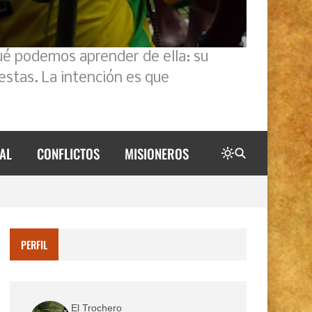
ué podemos aprender de ella: su
estas. La intención es que
AL
CONFLICTOS
MISIONEROS
PERFIL
El Trochero