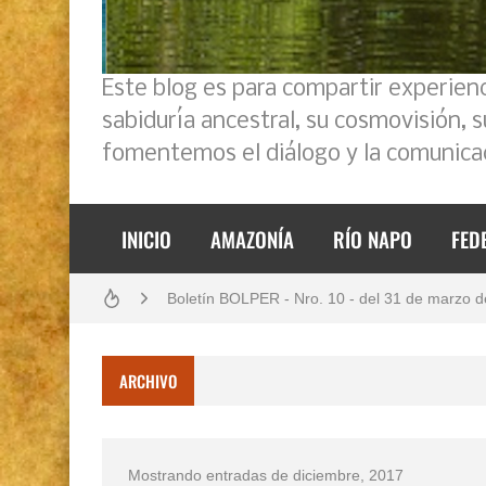
Este blog es para compartir experien
sabiduría ancestral, su cosmovisión, 
fomentemos el diálogo y la comunicac
Análisis: Metodología de transversalización en
INICIO
AMAZONÍA
RÍO NAPO
FED
Boletín BOLPER - Nro. 11 - del 30 de abril de
Boletín BOLPER - Nro. 10 - del 31 de marzo 
Creación del distrito del Napo - Perú - repase
ARCHIVO
Opción por los pueblos indígenas
Diálogo y testimonios: II Encuentro Binaciona
Mostrando entradas de diciembre, 2017