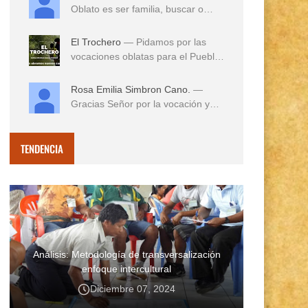
Oblato es ser familia, buscar o
reconocer en e...
El Trochero
— Pidamos por las
vocaciones oblatas para el Pueblo
...
Rosa Emilia Simbron Cano.
—
Gracias Señor por la vocación y
vida misionera de ...
TENDENCIA
Análisis: Metodología de transversalización
enfoque intercultural
Diciembre 07, 2024