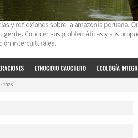
cias y reflexiones sobre la amazonía peruana. Q
su gente. Conocer sus problemáticas y sus propu
ión interculturales.
foque intercultural
ERACIONES
ETNOCIDIO CAUCHERO
ECOLOGÍA INTEGR
 2023
de 2023
mos un poco la historia
l Ecuador – Perú