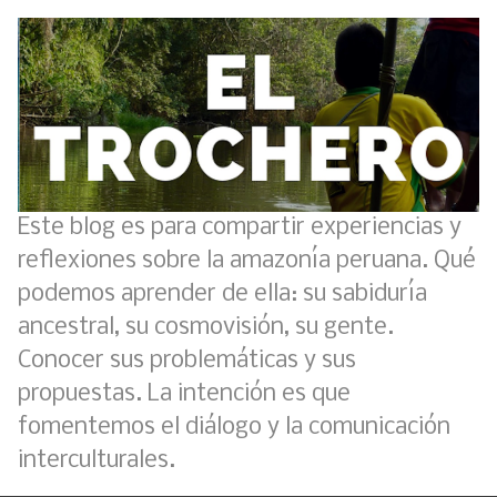
Este blog es para compartir experiencias y
reflexiones sobre la amazonía peruana. Qué
podemos aprender de ella: su sabiduría
ancestral, su cosmovisión, su gente.
Conocer sus problemáticas y sus
Boletín BOLPER - Nro. 11 - del 30 de abril de 2023
propuestas. La intención es que
fomentemos el diálogo y la comunicación
Análisis: Metodología de transversalización enfoque intercultural
interculturales.
Creación del distrito del Napo - Perú - repasemos un poco la historia