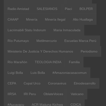
Radio Amistad
SALESIANOS
Piaci
BOLPER
CAAAP
Minería
Minería Ilegal
Alto Huallaga
Lacrimabili Statu Indorum
Maria Inmaculada
Río Putumayo
Metilmercurio
Escuelas Marca Perú
Ministerio De Justicia Y Derechos Humanos
Periodismo
Río Marañón
TEOLOGIA INDIA
Familia
Luigi Bolla
Luis Bolla
#amazoniacasacomun
CEPA
Copal Urco
Coronavirus
Etnodesarrollo
IIRSA
IRI Peru
OblateVoices
Vaticano
#Aucayacu
ACR Maijuna Kichwa
COICA