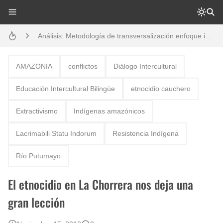
Análisis: Metodología de transversalización enfoque intercultural
Boletín BOLPER - Nro. 10 - del 31 de marzo de 2023
Opción por los pueblos indígenas
AMAZONIA
conflictos
Diálogo Intercultural
Diálogo y testimonios: II Encuentro Binacional Ecuador – Perú
Educación Intercultural Bilingüe
etnocidio cauchero
Creación del distrito del Napo - Perú - repasemos un poco la historia
Extractivismo
Indígenas amazónicos
Boletín BOLPER - Nro. 12 - del 30 de mayo de 2023
Lacrimabili Statu Indorum
Resistencia Indígena
Gestión de bosques tropicales en la región Loreto
Río Putumayo
El etnocidio en La Chorrera nos deja una
gran lección