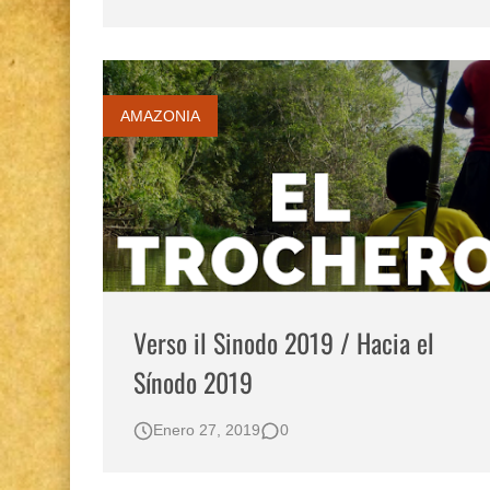
Diálogo y testimonios: II Encuentro Binaciona
Gestión de bosques tropicales en la región Lo
Boletín BOLPER - Nro. 12 - del 30 de mayo d
AMAZONIA
Verso il Sinodo 2019 / Hacia el
Sínodo 2019
Enero 27, 2019
0