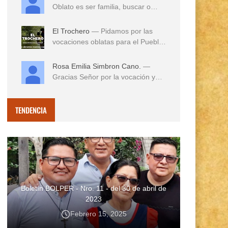
Oblato es ser familia, buscar o
reconocer en e...
El Trochero
— Pidamos por las
vocaciones oblatas para el Pueblo
...
Rosa Emilia Simbron Cano.
—
Gracias Señor por la vocación y
vida misionera de ...
TENDENCIA
Boletín BOLPER - Nro. 11 - del 30 de abril de
2023
Febrero 15, 2025