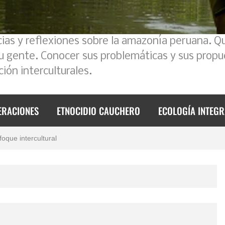
cias y reflexiones sobre la amazonía peruana. Q
su gente. Conocer sus problemáticas y sus propu
ión interculturales.
ERACIONES
ETNOCIDIO CAUCHERO
ECOLOGÍA INTEGR
 2023
foque intercultural
de 2023
mos un poco la historia