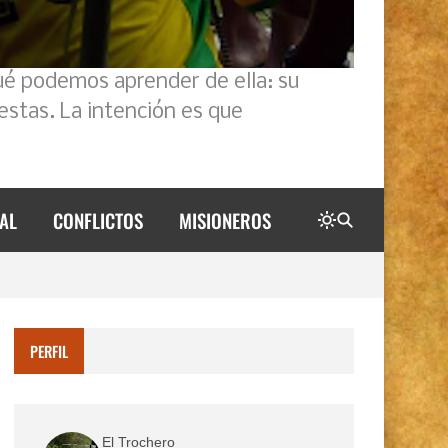
ué podemos aprender de ella: su
estas. La intención es que
AL
CONFLICTOS
MISIONEROS
PERFIL
El Trochero