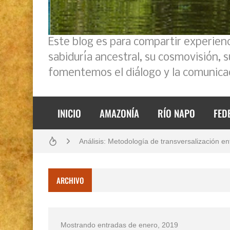
Este blog es para compartir experien
sabiduría ancestral, su cosmovisión, 
fomentemos el diálogo y la comunicac
INICIO
AMAZONÍA
RÍO NAPO
FED
Boletín BOLPER - Nro. 11 - del 30 de abril de
Análisis: Metodología de transversalización en
Boletín BOLPER - Nro. 10 - del 31 de marzo 
ARCHIVO
Creación del distrito del Napo - Perú - repase
Opción por los pueblos indígenas
Mostrando entradas de enero, 2019