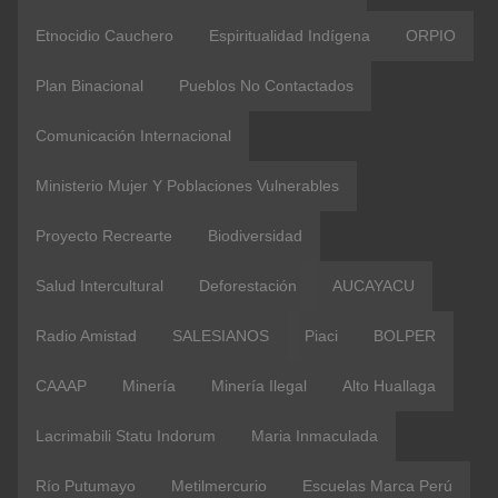
Etnocidio Cauchero
Espiritualidad Indígena
ORPIO
Plan Binacional
Pueblos No Contactados
Comunicación Internacional
Ministerio Mujer Y Poblaciones Vulnerables
Proyecto Recrearte
Biodiversidad
Salud Intercultural
Deforestación
AUCAYACU
Radio Amistad
SALESIANOS
Piaci
BOLPER
CAAAP
Minería
Minería Ilegal
Alto Huallaga
Lacrimabili Statu Indorum
Maria Inmaculada
Río Putumayo
Metilmercurio
Escuelas Marca Perú