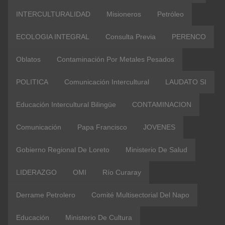
INTERCULTURALIDAD
Misioneros
Petróleo
ECOLOGIA INTEGRAL
Consulta Previa
PERENCO
Oblatos
Contaminación Por Metales Pesados
POLITICA
Comunicación Intercultural
LAUDATO SI
Educación Intercultural Bilingüe
CONTAMINACION
Comunicación
Papa Francisco
JOVENES
Gobierno Regional De Loreto
Ministerio De Salud
LIDERAZGO
OMI
Río Curaray
Derrame Petrolero
Comité Multisectorial Del Napo
Educación
Ministerio De Cultura