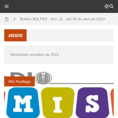
Boletín BOLPER - Nro. 11 - del 30 de abril de 2023
Boletín BOLPER - Nro. 10 - del 31 de marzo de 2023
Creación del distrito del Napo - Perú - repasemos un poco la historia
ARCHIVO
Diálogo y testimonios: II Encuentro Binacional Ecuador – Perú
Mostrando entradas de 2021
Opción por los pueblos indígenas
Gestión de bosques tropicales en la región Loreto
Boletín BOLPER - Nro. 12 - del 30 de mayo de 2023
Alto Huallaga