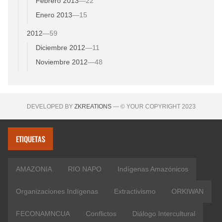
Febrero 2013
—
22
Enero 2013
—
15
2012
—
59
Diciembre 2012
—
11
Noviembre 2012
—
48
DEVELOPED BY
ZKREATIONS
— © YOUR COPYRIGHT 2023
ETIQUETAS
AMAZONIA
RIO NAPO
Indígenas Amazónicos
Organizaciones Indígenas
Extractivismo
ORKIWAN
FECONAMNCUA
Conflictos
Diálogo Intercultural