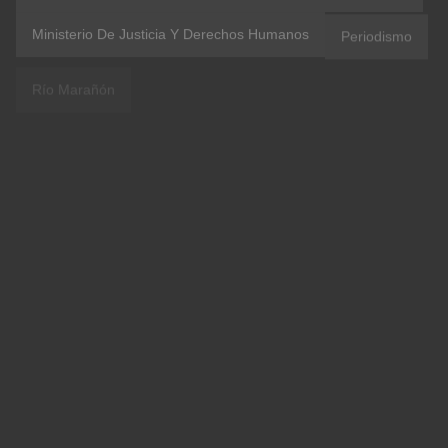
Ministerio De Justicia Y Derechos Humanos
Periodismo
Río Marañón
TEOLOGIA INDIA
Familia
Luigi Bolla
Luis Bolla
#amazoniacasacomun
CEPA
Copal Urco
Coronavirus
Etnodesarrollo
IIRSA
IRI Peru
OblateVoices
Vaticano
#Aucayacu
ACR Maijuna Kichwa
COICA
Confer Peru
Contraloría
Covid 19
Evangelii Gaudium