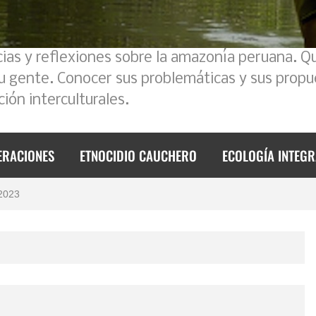
cias y reflexiones sobre la amazonía peruana. Q
su gente. Conocer sus problemáticas y sus propu
ión interculturales.
ERACIONES
ETNOCIDIO CAUCHERO
ECOLOGÍA INTEGR
foque intercultural
 2023
de 2023
mos un poco la historia
l Ecuador – Perú