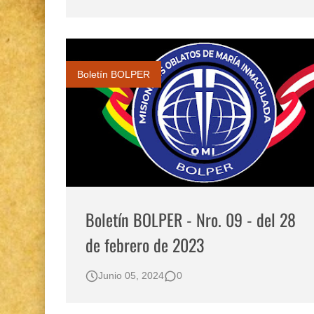
Opción por los pueblos indígenas
Gestión de bosques tropicales en la región Lo
Boletín BOLPER - Nro. 12 - del 30 de mayo d
Boletín BOLPER
Boletín BOLPER - Nro. 09 - del 28
de febrero de 2023
Junio 05, 2024
0