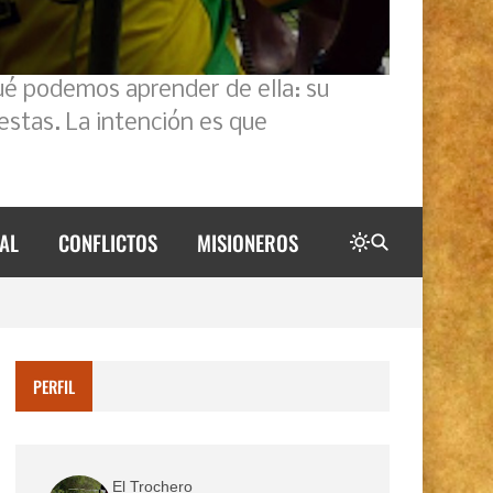
ué podemos aprender de ella: su
estas. La intención es que
AL
CONFLICTOS
MISIONEROS
PERFIL
El Trochero