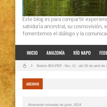
Este blog es para compartir experien
sabiduría ancestral, su cosmovisión, 
fomentemos el diálogo y la comunicac
INICIO
AMAZONÍA
RÍO NAPO
FED
Análisis: Metodología de transversalización en
Boletín BOLPER - Nro. 11 - del 30 de abril de
Boletín BOLPER - Nro. 10 - del 31 de marzo 
ARCHIVO
Creación del distrito del Napo - Perú - repase
Diálogo y testimonios: II Encuentro Binaciona
Mostrando entradas de junio, 2024