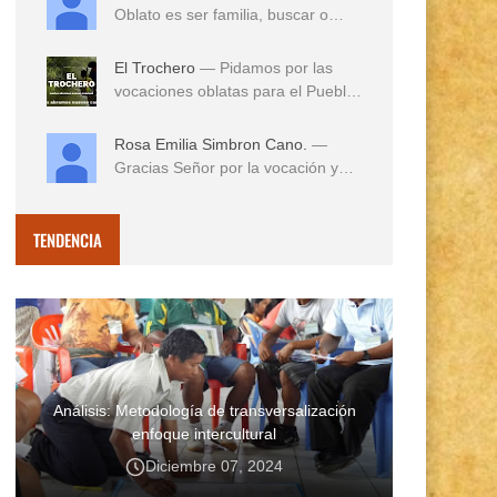
Oblato es ser familia, buscar o
reconocer en e...
El Trochero
— Pidamos por las
vocaciones oblatas para el Pueblo
...
Rosa Emilia Simbron Cano.
—
Gracias Señor por la vocación y
vida misionera de ...
TENDENCIA
Análisis: Metodología de transversalización
enfoque intercultural
Diciembre 07, 2024