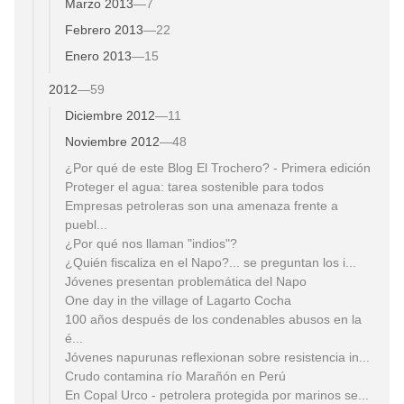
Marzo 2013
—
7
Febrero 2013
—
22
Enero 2013
—
15
2012
—
59
Diciembre 2012
—
11
Noviembre 2012
—
48
¿Por qué de este Blog El Trochero? - Primera edición
Proteger el agua: tarea sostenible para todos
Empresas petroleras son una amenaza frente a
puebl...
¿Por qué nos llaman "indios"?
¿Quién fiscaliza en el Napo?... se preguntan los i...
Jóvenes presentan problemática del Napo
One day in the village of Lagarto Cocha
100 años después de los condenables abusos en la
é...
Jóvenes napurunas reflexionan sobre resistencia in...
Crudo contamina río Marañón en Perú
En Copal Urco - petrolera protegida por marinos se...