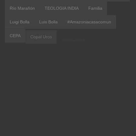
Río Marañón
TEOLOGIA INDIA
Familia
Luigi Bolla
Luis Bolla
#amazoniacasacomun
CEPA
Copal Urco
Coronavirus
Etnodesarrollo
IIRSA
IRI Peru
OblateVoices
Vaticano
#Aucayacu
ACR Maijuna Kichwa
COICA
Confer Peru
Contraloría
Covid 19
Evangelii Gaudium
ONU
Pastoral Indígena
#Amistad
#CVXPeru
#terapia