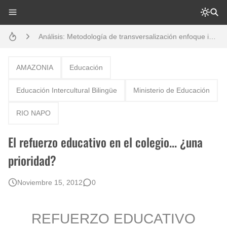
Análisis: Metodología de transversalización enfoque intercultural
Creación del distrito del Napo - Perú - repasemos un poco la historia
Boletín BOLPER - Nro. 10 - del 31 de marzo de 2023
AMAZONIA
Educación
Opción por los pueblos indígenas
Educación Intercultural Bilingüe
Ministerio de Educación
Diálogo y testimonios: II Encuentro Binacional Ecuador – Perú
RIO NAPO
Gestión de bosques tropicales en la región Loreto
El refuerzo educativo en el colegio... ¿una
Boletín BOLPER - Nro. 12 - del 30 de mayo de 2023
prioridad?
Noviembre 15, 2012
0
REFUERZO EDUCATIVO