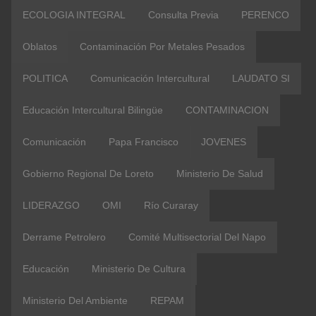
ECOLOGIA INTEGRAL
Consulta Previa
PERENCO
Oblatos
Contaminación Por Metales Pesados
POLITICA
Comunicación Intercultural
LAUDATO SI
Educación Intercultural Bilingüe
CONTAMINACION
Comunicación
Papa Francisco
JOVENES
Gobierno Regional De Loreto
Ministerio De Salud
LIDERAZGO
OMI
Río Curaray
Derrame Petrolero
Comité Multisectorial Del Napo
Educación
Ministerio De Cultura
Ministerio Del Ambiente
REPAM