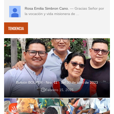
Rosa Emilia Simbron Cano.
— Gracias Señor por
la vocación y vida misionera de ...
TENDENCIA
Boletín BOLPER - Nro. 11 - del 30 de abril de 2023
Febrero 15, 2025