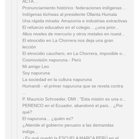
ACTA....
Pronunciamiento histórico: federaciones indígenas ...
Indígenas kichwas al presidente Ollanta Humala
Una rápida mirada: Amazonía e industrias extractivas
El refuerzo educativo en el colegio... ¿una prior...
Altos niveles de mercurio y otros metales en nuest...
El etnocidio en La Chorrera nos deja una gran
lección
El etnocidio cauchero, en La Chorrera, imposible o...
Cosmovisión napuruna - Perú
Mi amigo Leo
Soy napuruna
La sociedad en la cultura napuruna
Humandi - el primer napuruna que se revela contra
...
P. Mauricio Schroeder, OMI : "Esta misión es una o...
PERENCO en el Ecuador, abandonó el país... ¿Por
qué?
El napuruna... ¿quién es?
¿Atiende el gobierno peruano a las demandas
indíge...
¿En qué quedó la ESCUELA MARCA PERÚ en el