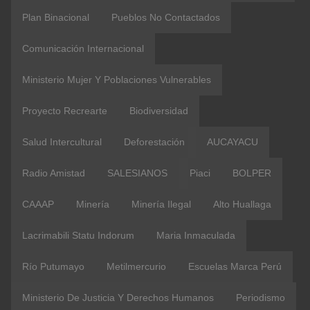
Plan Binacional
Pueblos No Contactados
Comunicación Internacional
Ministerio Mujer Y Poblaciones Vulnerables
Proyecto Recrearte
Biodiversidad
Salud Intercultural
Deforestación
AUCAYACU
Radio Amistad
SALESIANOS
Piaci
BOLPER
CAAAP
Minería
Minería Ilegal
Alto Huallaga
Lacrimabili Statu Indorum
Maria Inmaculada
Río Putumayo
Metilmercurio
Escuelas Marca Perú
Ministerio De Justicia Y Derechos Humanos
Periodismo