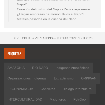
Napo?
Creación del distrito del Napo - Perú - repasemos ...
¿Llegan empresas de monocultivos al Napo?
Metales pesados en la cuenca del Napo
DEVELOPED BY
ZKREATIONS
— © YOUR COPYRIGHT 2023
ETIQUETAS
AMAZONIA
RIO NAPO
Indígenas Amazónicos
Organizaciones Indígenas
Extractivismo
ORKIWAN
FECONAMNCUA
Conflictos
Diálogo Intercultural
INTERCULTURALIDAD
Misioneros
Petróleo