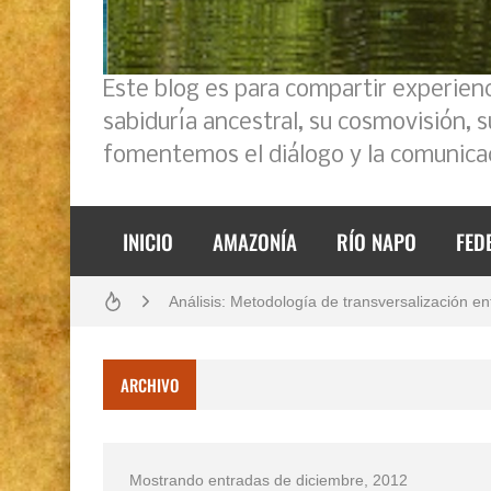
Este blog es para compartir experien
sabiduría ancestral, su cosmovisión, 
fomentemos el diálogo y la comunicac
Boletín BOLPER - Nro. 11 - del 30 de abril de
INICIO
AMAZONÍA
RÍO NAPO
FED
Análisis: Metodología de transversalización en
Creación del distrito del Napo - Perú - repase
Boletín BOLPER - Nro. 10 - del 31 de marzo 
ARCHIVO
Opción por los pueblos indígenas
Diálogo y testimonios: II Encuentro Binaciona
Mostrando entradas de diciembre, 2012