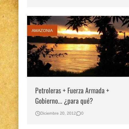
Gestión de bosques tropicales en la región Lo
Boletín BOLPER - Nro. 12 - del 30 de mayo d
AMAZONIA
Petroleras + Fuerza Armada +
Gobierno... ¿para qué?
Diciembre 20, 2012
0