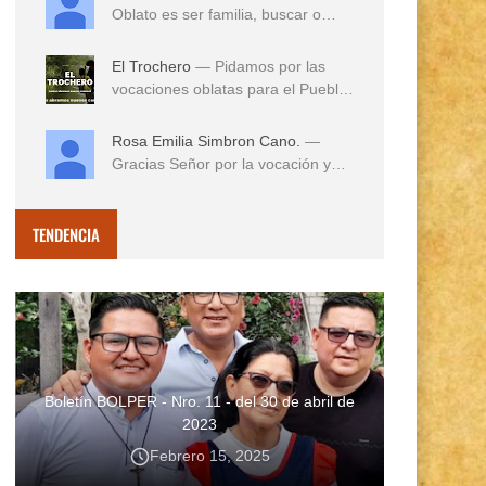
Oblato es ser familia, buscar o
reconocer en e...
El Trochero
— Pidamos por las
vocaciones oblatas para el Pueblo
...
Rosa Emilia Simbron Cano.
—
Gracias Señor por la vocación y
vida misionera de ...
TENDENCIA
Boletín BOLPER - Nro. 11 - del 30 de abril de
2023
Febrero 15, 2025