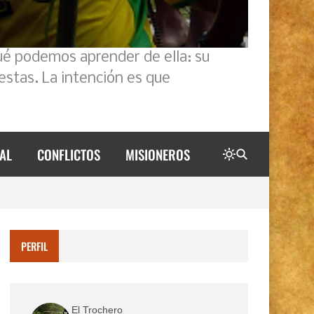
ué podemos aprender de ella: su
estas. La intención es que
AL
CONFLICTOS
MISIONEROS
PERFIL
El Trochero