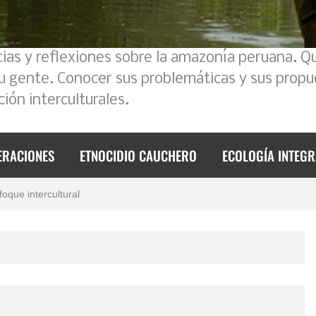
cias y reflexiones sobre la amazonía peruana. Q
su gente. Conocer sus problemáticas y sus propu
ión interculturales.
 2023
ERACIONES
ETNOCIDIO CAUCHERO
ECOLOGÍA INTEGR
foque intercultural
mos un poco la historia
de 2023
l Ecuador – Perú