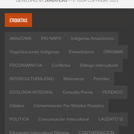
DEVELOPED BY
ZKREATIONS
— © YOUR COPYRIGHT 2023
ETIQUETAS
AMAZONIA
RIO NAPO
Indígenas Amazónicos
Organizaciones Indígenas
Extractivismo
ORKIWAN
FECONAMNCUA
Conflictos
Diálogo Intercultural
INTERCULTURALIDAD
Misioneros
Petróleo
ECOLOGIA INTEGRAL
Consulta Previa
PERENCO
Oblatos
Contaminación Por Metales Pesados
POLITICA
Comunicación Intercultural
LAUDATO SI
Educación Intercultural Bilingüe
CONTAMINACION