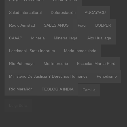
Salud Intercultural
Deforestación
AUCAYACU
Radio Amistad
SALESIANOS
Piaci
BOLPER
CAAAP
Minería
Minería Ilegal
Alto Huallaga
Lacrimabili Statu Indorum
Maria Inmaculada
Río Putumayo
Metilmercurio
Escuelas Marca Perú
Ministerio De Justicia Y Derechos Humanos
Periodismo
Río Marañón
TEOLOGIA INDIA
Familia
Luigi Bolla
Luis Bolla
#amazoniacasacomun
CEPA
Copal Urco
Coronavirus
Etnodesarrollo