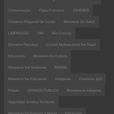
Comunicación
Papa Francisco
JOVENES
Gobierno Regional De Loreto
Ministerio De Salud
LIDERAZGO
OMI
Río Curaray
Derrame Petrolero
Comité Multisectorial Del Napo
Educación
Ministerio De Cultura
Ministerio Del Ambiente
REPAM
Ministerio De Educación
Indigenas
Convenio 169
Pebian
OPINION PUBLICA
Resistencia Indígena
Seguridad Jurídica Territorial
Ministerio De Energía Y Minas
Extraccion