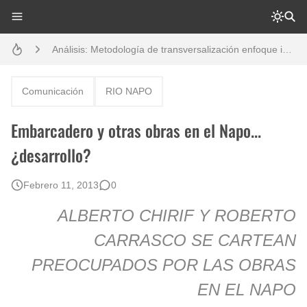
Análisis: Metodología de transversalización enfoque intercultural
Boletín BOLPER - Nro. 10 - del 31 de marzo de 2023
Creación del distrito del Napo - Perú - repasemos un poco la historia
Comunicación
RIO NAPO
Opción por los pueblos indígenas
Embarcadero y otras obras en el Napo...
Diálogo y testimonios: II Encuentro Binacional Ecuador – Perú
¿desarrollo?
Gestión de bosques tropicales en la región Loreto
Febrero 11, 2013
0
Boletín BOLPER - Nro. 12 - del 30 de mayo de 2023
ALBERTO CHIRIF Y ROBERTO
CARRASCO SE CARTEAN
PREOCUPADOS POR LAS OBRAS
EN EL NAPO