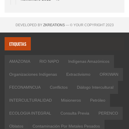
DEVELOPED BY
ZKREATIONS
— © YOUR COPYRIGHT 2023
ETIQUETAS
AMAZONIA
RIO NAPO
Indígenas Amazónicos
Organizaciones Indígenas
Extractivismo
ORKIWAN
FECONAMNCUA
Conflictos
Diálogo Intercultural
INTERCULTURALIDAD
Misioneros
Petróleo
ECOLOGIA INTEGRAL
Consulta Previa
PERENCO
Oblatos
Contaminación Por Metales Pesados