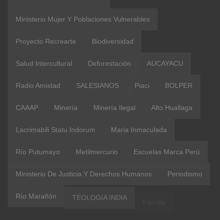
Ministerio Mujer Y Poblaciones Vulnerables
Proyecto Recrearte
Biodiversidad
Salud Intercultural
Deforestación
AUCAYACU
Radio Amistad
SALESIANOS
Piaci
BOLPER
CAAAP
Minería
Minería Ilegal
Alto Huallaga
Lacrimabili Statu Indorum
Maria Inmaculada
Río Putumayo
Metilmercurio
Escuelas Marca Perú
Ministerio De Justicia Y Derechos Humanos
Periodismo
Río Marañón
TEOLOGIA INDIA
Familia
Luigi Bolla
Luis Bolla
#amazoniacasacomun