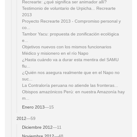
Recrearte: ¿qué significa ser animador allí?
Testimonio de voluntario de Urpicha... Recrearte
2013
Proyecto Recrearte 2013 - Compromiso personal y
co...
Tambor Yacu: propuesta de zonificación ecológica
e...
Objetivos nuevos con los mismos funcionarios
Médico y misionero en el río Napo
¿Hasta cuándo va a durar esta mentira del SAMU
flu...
¿Quién nos asegura realmente que en el Napo no
suc...
La Contraloría peruana no atiende las fronteras...
Obispos amazónicos Perú: en nuestra Amazonía hay
m...
Enero 2013
—
15
2012
—
59
Diciembre 2012
—
11
Noviembre 2012
—
48