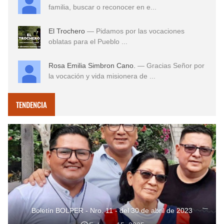
familia, buscar o reconocer en e...
El Trochero
— Pidamos por las vocaciones
oblatas para el Pueblo ...
Rosa Emilia Simbron Cano.
— Gracias Señor por
la vocación y vida misionera de ...
TENDENCIA
Boletín BOLPER - Nro. 11 - del 30 de abril de 2023