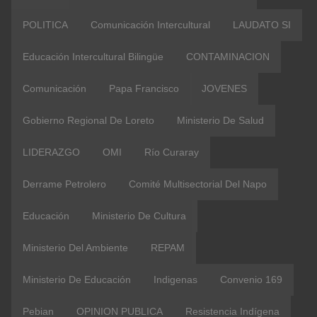
POLITICA
Comunicación Intercultural
LAUDATO SI
Educación Intercultural Bilingüe
CONTAMINACION
Comunicación
Papa Francisco
JOVENES
Gobierno Regional De Loreto
Ministerio De Salud
LIDERAZGO
OMI
Río Curaray
Derrame Petrolero
Comité Multisectorial Del Napo
Educación
Ministerio De Cultura
Ministerio Del Ambiente
REPAM
Ministerio De Educación
Indigenas
Convenio 169
Pebian
OPINION PUBLICA
Resistencia Indígena