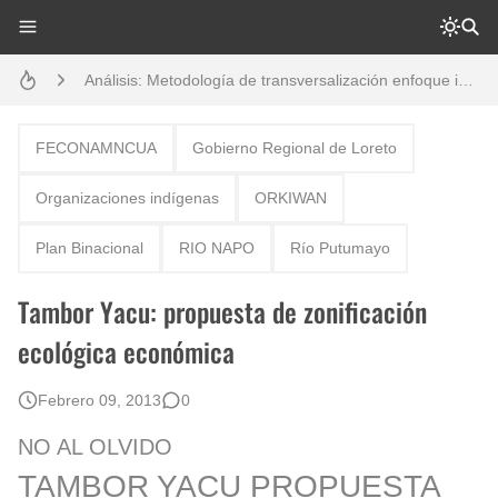
Análisis: Metodología de transversalización enfoque intercultural
Boletín BOLPER - Nro. 10 - del 31 de marzo de 2023
Creación del distrito del Napo - Perú - repasemos un poco la historia
FECONAMNCUA
Gobierno Regional de Loreto
Opción por los pueblos indígenas
Organizaciones indígenas
ORKIWAN
Diálogo y testimonios: II Encuentro Binacional Ecuador – Perú
Plan Binacional
RIO NAPO
Río Putumayo
Gestión de bosques tropicales en la región Loreto
Tambor Yacu: propuesta de zonificación
Boletín BOLPER - Nro. 12 - del 30 de mayo de 2023
ecológica económica
Febrero 09, 2013
0
NO AL OLVIDO
TAMBOR YACU PROPUESTA