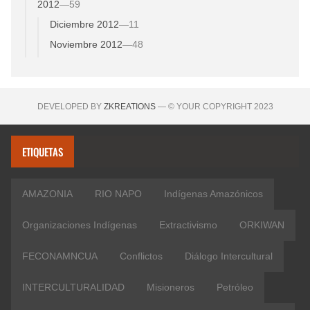
2012
—
59
Diciembre 2012
—
11
Noviembre 2012
—
48
DEVELOPED BY
ZKREATIONS
— © YOUR COPYRIGHT 2023
ETIQUETAS
AMAZONIA
RIO NAPO
Indígenas Amazónicos
Organizaciones Indígenas
Extractivismo
ORKIWAN
FECONAMNCUA
Conflictos
Diálogo Intercultural
INTERCULTURALIDAD
Misioneros
Petróleo