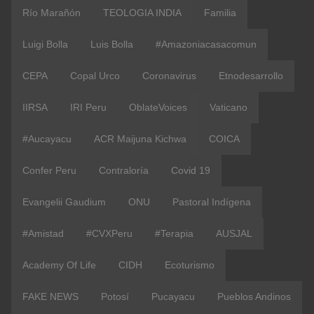
Río Marañón
TEOLOGIA INDIA
Familia
Luigi Bolla
Luis Bolla
#amazoniacasacomun
CEPA
Copal Urco
Coronavirus
Etnodesarrollo
IIRSA
IRI Peru
OblateVoices
Vaticano
#Aucayacu
ACR Maijuna Kichwa
COICA
Confer Peru
Contraloría
Covid 19
Evangelii Gaudium
ONU
Pastoral Indígena
#Amistad
#CVXPeru
#terapia
AUSJAL
Academy Of Life
CIDH
Ecoturismo
FAKE NEWS
Potosí
Pucayacu
Pueblos Andinos