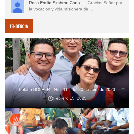
Rosa Emilia Simbron Cano.
— Gracias Señor por
la vocación y vida misionera de ...
TENDENCIA
Boletín BOLPER - Nro. 11 - del 30 de abril de 2023
Febrero 15, 2025