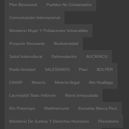
Plan Binacional
Pueblos No Contactados
Comunicación Internacional
Ministerio Mujer Y Poblaciones Vulnerables
Proyecto Recrearte
Biodiversidad
Salud Intercultural
Deforestación
AUCAYACU
Radio Amistad
SALESIANOS
Piaci
BOLPER
CAAAP
Minería
Minería Ilegal
Alto Huallaga
Lacrimabili Statu Indorum
Maria Inmaculada
Río Putumayo
Metilmercurio
Escuelas Marca Perú
Ministerio De Justicia Y Derechos Humanos
Periodismo