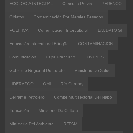
ECOLOGIA INTEGRAL
Consulta Previa
PERENCO
Oblatos
Contaminación Por Metales Pesados
POLITICA
Comunicación Intercultural
LAUDATO SI
Educación Intercultural Bilingüe
CONTAMINACION
Comunicación
Papa Francisco
JOVENES
Gobierno Regional De Loreto
Ministerio De Salud
LIDERAZGO
OMI
Río Curaray
Derrame Petrolero
Comité Multisectorial Del Napo
Educación
Ministerio De Cultura
Ministerio Del Ambiente
REPAM