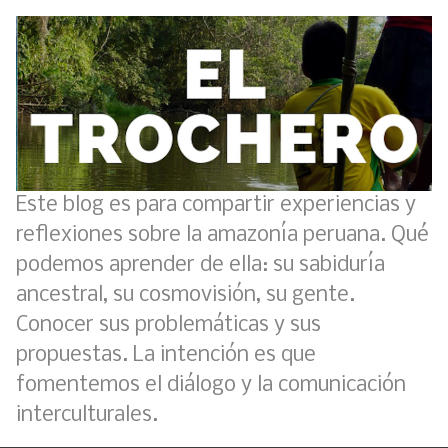
Boletín BOLPER - Nro. 11 - del 30 de abril de 2023
Este blog es para compartir experiencias y
reflexiones sobre la amazonía peruana. Qué
Análisis: Metodología de transversalización enfoque intercultural
podemos aprender de ella: su sabiduría
Boletín BOLPER - Nro. 10 - del 31 de marzo de 2023
ancestral, su cosmovisión, su gente.
Conocer sus problemáticas y sus
Opción por los pueblos indígenas
propuestas. La intención es que
fomentemos el diálogo y la comunicación
Diálogo y testimonios: II Encuentro Binacional Ecuador – Perú
interculturales.
Creación del distrito del Napo - Perú - repasemos un poco la historia