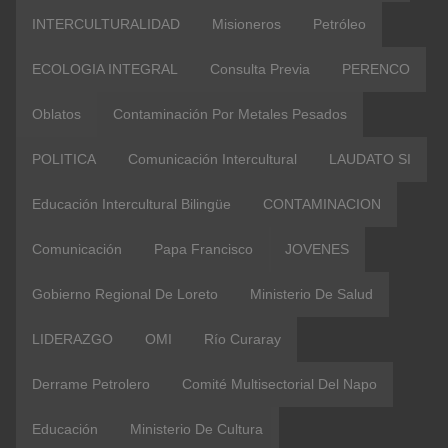
INTERCULTURALIDAD
Misioneros
Petróleo
ECOLOGIA INTEGRAL
Consulta Previa
PERENCO
Oblatos
Contaminación Por Metales Pesados
POLITICA
Comunicación Intercultural
LAUDATO SI
Educación Intercultural Bilingüe
CONTAMINACION
Comunicación
Papa Francisco
JOVENES
Gobierno Regional De Loreto
Ministerio De Salud
LIDERAZGO
OMI
Río Curaray
Derrame Petrolero
Comité Multisectorial Del Napo
Educación
Ministerio De Cultura