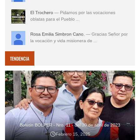
El Trochero
— Pidamos por las vocaciones
oblatas para el Pueblo ...
Rosa Emilia Simbron Cano.
— Gracias Señor por
la vocación y vida misionera de ...
TENDENCIA
Boletín BOLPER - Nro. 11 - del 30 de abril de 2023
Febrero 15, 2025