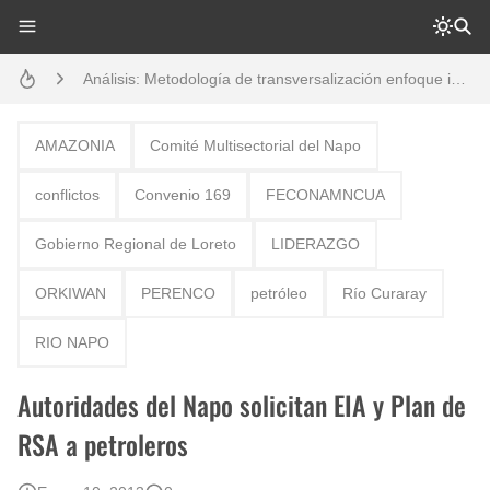
Análisis: Metodología de transversalización enfoque intercultural
Boletín BOLPER - Nro. 10 - del 31 de marzo de 2023
Creación del distrito del Napo - Perú - repasemos un poco la historia
AMAZONIA
Comité Multisectorial del Napo
Opción por los pueblos indígenas
conflictos
Convenio 169
FECONAMNCUA
Diálogo y testimonios: II Encuentro Binacional Ecuador – Perú
Gobierno Regional de Loreto
LIDERAZGO
Gestión de bosques tropicales en la región Loreto
ORKIWAN
PERENCO
petróleo
Río Curaray
Boletín BOLPER - Nro. 12 - del 30 de mayo de 2023
RIO NAPO
Autoridades del Napo solicitan EIA y Plan de
RSA a petroleros