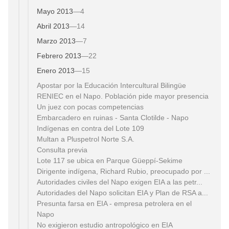
Mayo 2013
—
4
Abril 2013
—
14
Marzo 2013
—
7
Febrero 2013
—
22
Enero 2013
—
15
Apostar por la Educación Intercultural Bilingüe
RENIEC en el Napo. Población pide mayor presencia
Un juez con pocas competencias
Embarcadero en ruinas - Santa Clotilde - Napo
Indígenas en contra del Lote 109
Multan a Pluspetrol Norte S.A.
Consulta previa
Lote 117 se ubica en Parque Güeppí-Sekime
Dirigente indígena, Richard Rubio, preocupado por ...
Autoridades civiles del Napo exigen EIA a las petr...
Autoridades del Napo solicitan EIA y Plan de RSA a...
Presunta farsa en EIA - empresa petrolera en el
Napo
No exigieron estudio antropológico en EIA