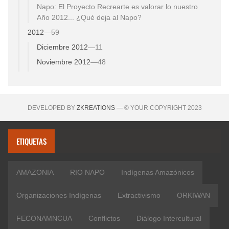
Napo: El Proyecto Recrearte es valorar lo nuestro
Año 2012... ¿Qué deja al Napo?
2012
—
59
Diciembre 2012
—
11
Noviembre 2012
—
48
DEVELOPED BY
ZKREATIONS
— © YOUR COPYRIGHT 2023
ETIQUETAS
AMAZONIA
RIO NAPO
Indígenas Amazónicos
Organizaciones Indígenas
Extractivismo
ORKIWAN
FECONAMNCUA
Conflictos
Diálogo Intercultural