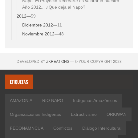
Napo: El Proyecto Recrearte es valorar lo nuestro
Año 2012... ¿Qué deja al Napo?
2012
—
59
Diciembre 2012
—
11
Noviembre 2012
—
48
DEVELOPED BY
ZKREATIONS
— © YOUR COPYRIGHT 2023
ETIQUETAS
AMAZONIA
RIO NAPO
Indígenas Amazónicos
Organizaciones Indígenas
Extractivismo
ORKIWAN
FECONAMNCUA
Conflictos
Diálogo Intercultural