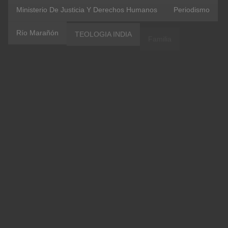
Ministerio De Justicia Y Derechos Humanos
Periodismo
Río Marañón
TEOLOGIA INDIA
Familia
Luigi Bolla
Luis Bolla
#amazoniacasacomun
CEPA
Copal Urco
Coronavirus
Etnodesarrollo
IIRSA
IRI Peru
OblateVoices
Vaticano
#Aucayacu
ACR Maijuna Kichwa
COICA
Confer Peru
Contraloría
Covid 19
Evangelii Gaudium
ONU