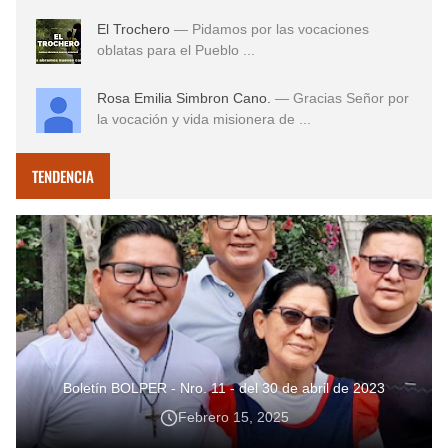
El Trochero
— Pidamos por las vocaciones
oblatas para el Pueblo ...
Rosa Emilia Simbron Cano.
— Gracias Señor por
la vocación y vida misionera de ...
TENDENCIA
Boletín BOLPER - Nro. 11 - del 30 de abril de 2023
Febrero 15, 2025