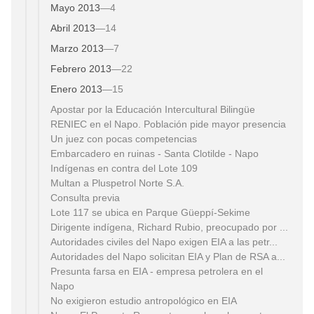
Mayo 2013
—
4
Abril 2013
—
14
Marzo 2013
—
7
Febrero 2013
—
22
Enero 2013
—
15
Apostar por la Educación Intercultural Bilingüe
RENIEC en el Napo. Población pide mayor presencia
Un juez con pocas competencias
Embarcadero en ruinas - Santa Clotilde - Napo
Indígenas en contra del Lote 109
Multan a Pluspetrol Norte S.A.
Consulta previa
Lote 117 se ubica en Parque Güeppí-Sekime
Dirigente indígena, Richard Rubio, preocupado por ...
Autoridades civiles del Napo exigen EIA a las petr...
Autoridades del Napo solicitan EIA y Plan de RSA a...
Presunta farsa en EIA - empresa petrolera en el
Napo
No exigieron estudio antropológico en EIA