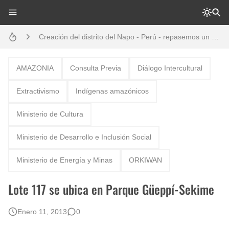
Creación del distrito del Napo - Perú - repasemos un poco la historia
Análisis: Metodología de transversalización enfoque intercultural
Boletín BOLPER - Nro. 10 - del 31 de marzo de 2023
AMAZONIA
Consulta Previa
Diálogo Intercultural
Opción por los pueblos indígenas
Extractivismo
Indígenas amazónicos
Diálogo y testimonios: II Encuentro Binacional Ecuador – Perú
Ministerio de Cultura
Gestión de bosques tropicales en la región Loreto
Ministerio de Desarrollo e Inclusión Social
Boletín BOLPER - Nro. 12 - del 30 de mayo de 2023
Ministerio de Energía y Minas
ORKIWAN
Lote 117 se ubica en Parque Güeppí-Sekime
Enero 11, 2013
0