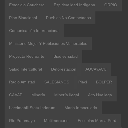
Etnocidio Cauchero
Espiritualidad Indígena
ORPIO
Plan Binacional
Pueblos No Contactados
Comunicación Internacional
Ministerio Mujer Y Poblaciones Vulnerables
Proyecto Recrearte
Biodiversidad
Salud Intercultural
Deforestación
AUCAYACU
Radio Amistad
SALESIANOS
Piaci
BOLPER
CAAAP
Minería
Minería Ilegal
Alto Huallaga
Lacrimabili Statu Indorum
Maria Inmaculada
Río Putumayo
Metilmercurio
Escuelas Marca Perú