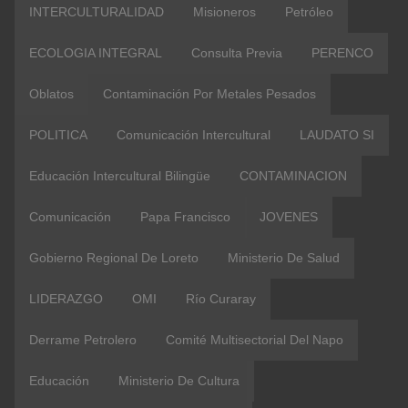
INTERCULTURALIDAD
Misioneros
Petróleo
ECOLOGIA INTEGRAL
Consulta Previa
PERENCO
Oblatos
Contaminación Por Metales Pesados
POLITICA
Comunicación Intercultural
LAUDATO SI
Educación Intercultural Bilingüe
CONTAMINACION
Comunicación
Papa Francisco
JOVENES
Gobierno Regional De Loreto
Ministerio De Salud
LIDERAZGO
OMI
Río Curaray
Derrame Petrolero
Comité Multisectorial Del Napo
Educación
Ministerio De Cultura