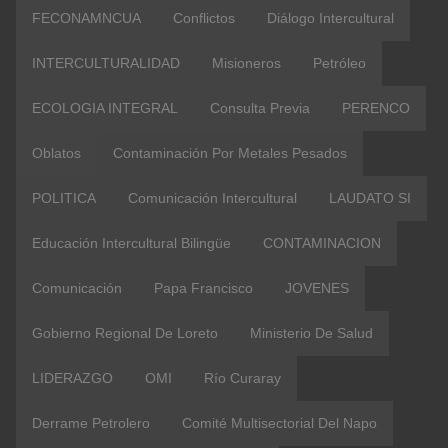
FECONAMNCUA
Conflictos
Diálogo Intercultural
INTERCULTURALIDAD
Misioneros
Petróleo
ECOLOGIA INTEGRAL
Consulta Previa
PERENCO
Oblatos
Contaminación Por Metales Pesados
POLITICA
Comunicación Intercultural
LAUDATO SI
Educación Intercultural Bilingüe
CONTAMINACION
Comunicación
Papa Francisco
JOVENES
Gobierno Regional De Loreto
Ministerio De Salud
LIDERAZGO
OMI
Río Curaray
Derrame Petrolero
Comité Multisectorial Del Napo