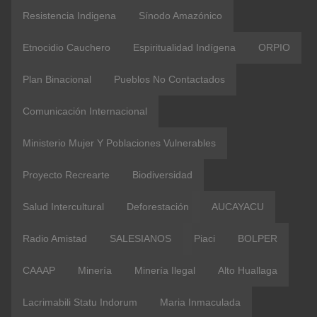
Resistencia Indigena
Sínodo Amazónico
Etnocidio Cauchero
Espiritualidad Indígena
ORPIO
Plan Binacional
Pueblos No Contactados
Comunicación Internacional
Ministerio Mujer Y Poblaciones Vulnerables
Proyecto Recrearte
Biodiversidad
Salud Intercultural
Deforestación
AUCAYACU
Radio Amistad
SALESIANOS
Piaci
BOLPER
CAAAP
Minería
Minería Ilegal
Alto Huallaga
Lacrimabili Statu Indorum
Maria Inmaculada