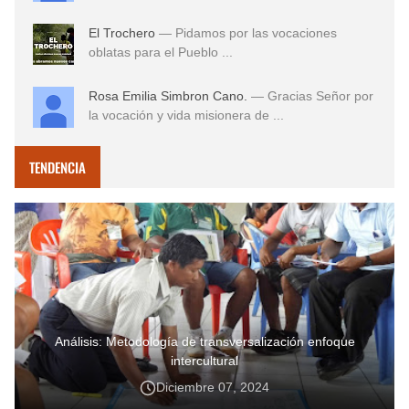
El Trochero
— Pidamos por las vocaciones
oblatas para el Pueblo ...
Rosa Emilia Simbron Cano.
— Gracias Señor por
la vocación y vida misionera de ...
TENDENCIA
Análisis: Metodología de transversalización enfoque
intercultural
Diciembre 07, 2024