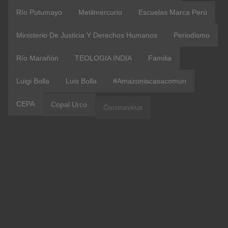
Río Putumayo
Metilmercurio
Escuelas Marca Perú
Ministerio De Justicia Y Derechos Humanos
Periodismo
Río Marañón
TEOLOGIA INDIA
Familia
Luigi Bolla
Luis Bolla
#amazoniacasacomun
CEPA
Copal Urco
Coronavirus
Etnodesarrollo
IIRSA
IRI Peru
OblateVoices
Vaticano
#Aucayacu
ACR Maijuna Kichwa
COICA
Confer Peru
Contraloría
Covid 19
Evangelii Gaudium
ONU
Pastoral Indígena
#Amistad
#CVXPeru
#terapia
AUSJAL