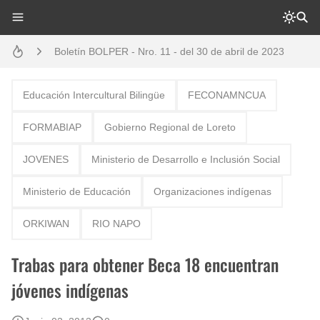
Boletín BOLPER - Nro. 11 - del 30 de abril de 2023
Boletín BOLPER - Nro. 10 - del 31 de marzo de 2023
Creación del distrito del Napo - Perú - repasemos un poco la historia
Educación Intercultural Bilingüe
FECONAMNCUA
Opción por los pueblos indígenas
FORMABIAP
Gobierno Regional de Loreto
Diálogo y testimonios: II Encuentro Binacional Ecuador – Perú
JOVENES
Ministerio de Desarrollo e Inclusión Social
Gestión de bosques tropicales en la región Loreto
Ministerio de Educación
Organizaciones indígenas
Boletín BOLPER - Nro. 12 - del 30 de mayo de 2023
ORKIWAN
RIO NAPO
Trabas para obtener Beca 18 encuentran
jóvenes indígenas