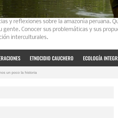
cias y reflexiones sobre la amazonía peruana. Q
su gente. Conocer sus problemáticas y sus propu
ión interculturales.
 2023
ERACIONES
ETNOCIDIO CAUCHERO
ECOLOGÍA INTEGR
foque intercultural
mos un poco la historia
de 2023
l Ecuador – Perú