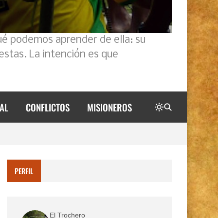
ué podemos aprender de ella: su
estas. La intención es que
AL
CONFLICTOS
MISIONEROS
PERFIL
El Trochero