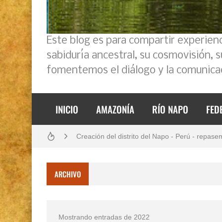
Este blog es para compartir experien
sabiduría ancestral, su cosmovisión, 
fomentemos el diálogo y la comunicac
Boletín BOLPER - Nro. 11 - del 30 de abril de
INICIO
AMAZONÍA
RÍO NAPO
FED
Análisis: Metodología de transversalización en
Creación del distrito del Napo - Perú - repase
Boletín BOLPER - Nro. 10 - del 31 de marzo 
ARCHIVO
Opción por los pueblos indígenas
Diálogo y testimonios: II Encuentro Binaciona
Mostrando entradas de 2022