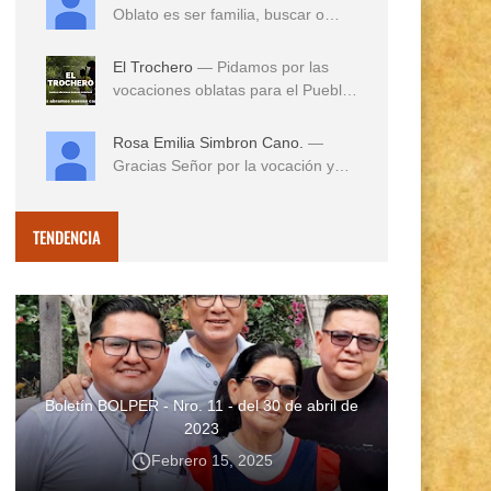
Oblato es ser familia, buscar o
reconocer en e...
El Trochero
— Pidamos por las
vocaciones oblatas para el Pueblo
...
Rosa Emilia Simbron Cano.
—
Gracias Señor por la vocación y
vida misionera de ...
TENDENCIA
Boletín BOLPER - Nro. 11 - del 30 de abril de
2023
Febrero 15, 2025