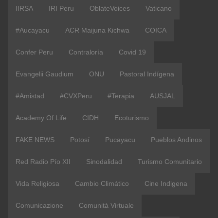
IIRSA
IRI Peru
OblateVoices
Vaticano
#Aucayacu
ACR Maijuna Kichwa
COICA
Confer Peru
Contraloría
Covid 19
Evangelii Gaudium
ONU
Pastoral Indígena
#Amistad
#CVXPeru
#terapia
AUSJAL
Academy Of Life
CIDH
Ecoturismo
FAKE NEWS
Potosí
Pucayacu
Pueblos Andinos
Red Radio Pío XII
Sinodalidad
Turismo Comunitario
Vida Religiosa
Cambio Climático
Cine Indigena
Comunicazione
Comunità Virtuale