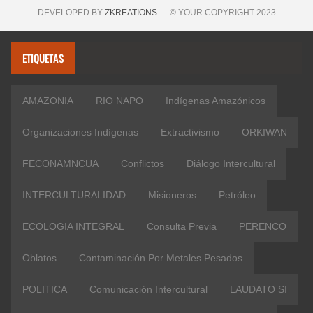
DEVELOPED BY
ZKREATIONS
— © YOUR COPYRIGHT 2023
ETIQUETAS
AMAZONIA
RIO NAPO
Indígenas Amazónicos
Organizaciones Indígenas
Extractivismo
ORKIWAN
FECONAMNCUA
Conflictos
Diálogo Intercultural
INTERCULTURALIDAD
Misioneros
Petróleo
ECOLOGIA INTEGRAL
Consulta Previa
PERENCO
Oblatos
Contaminación Por Metales Pesados
POLITICA
Comunicación Intercultural
LAUDATO SI