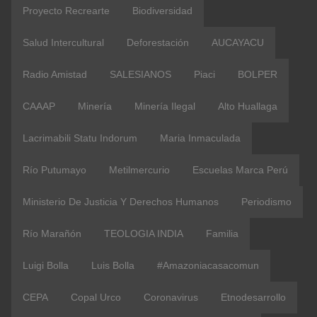
Proyecto Recrearte
Biodiversidad
Salud Intercultural
Deforestación
AUCAYACU
Radio Amistad
SALESIANOS
Piaci
BOLPER
CAAAP
Minería
Minería Ilegal
Alto Huallaga
Lacrimabili Statu Indorum
Maria Inmaculada
Río Putumayo
Metilmercurio
Escuelas Marca Perú
Ministerio De Justicia Y Derechos Humanos
Periodismo
Río Marañón
TEOLOGIA INDIA
Familia
Luigi Bolla
Luis Bolla
#amazoniacasacomun
CEPA
Copal Urco
Coronavirus
Etnodesarrollo