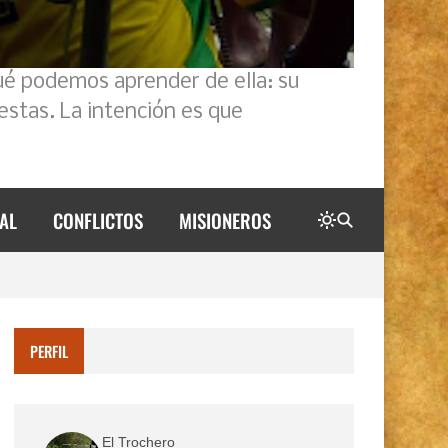
ué podemos aprender de ella: su
estas. La intención es que
AL
CONFLICTOS
MISIONEROS
PERFIL
El Trochero