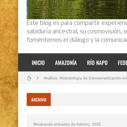
Este blog es para compartir experien
sabiduría ancestral, su cosmovisión, 
fomentemos el diálogo y la comunicac
INICIO
AMAZONÍA
RÍO NAPO
FED
Boletín BOLPER - Nro. 11 - del 30 de abril de
Análisis: Metodología de transversalización en
Creación del distrito del Napo - Perú - repase
ARCHIVO
Boletín BOLPER - Nro. 10 - del 31 de marzo 
Opción por los pueblos indígenas
Mostrando entradas de febrero, 2025