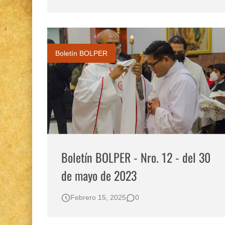
Diálogo y testimonios: II Encuentro Binaciona
Gestión de bosques tropicales en la región Lo
Boletín BOLPER - Nro. 12 - del 30 de mayo d
Boletín BOLPER
Boletín BOLPER - Nro. 12 - del 30
de mayo de 2023
Febrero 15, 2025
0