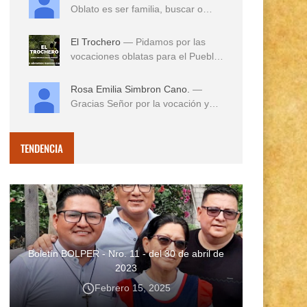
Oblato es ser familia, buscar o
reconocer en e...
El Trochero
— Pidamos por las
vocaciones oblatas para el Pueblo
...
Rosa Emilia Simbron Cano.
—
Gracias Señor por la vocación y
vida misionera de ...
TENDENCIA
Boletín BOLPER - Nro. 11 - del 30 de abril de
2023
Febrero 15, 2025