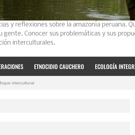
cias y reflexiones sobre la amazonía peruana. Q
su gente. Conocer sus problemáticas y sus propu
ión interculturales.
ERACIONES
ETNOCIDIO CAUCHERO
ECOLOGÍA INTEGR
 2023
foque intercultural
mos un poco la historia
de 2023