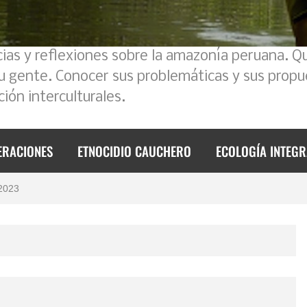
cias y reflexiones sobre la amazonía peruana. Q
su gente. Conocer sus problemáticas y sus propu
ión interculturales.
ERACIONES
ETNOCIDIO CAUCHERO
ECOLOGÍA INTEGR
foque intercultural
 2023
de 2023
mos un poco la historia
l Ecuador – Perú