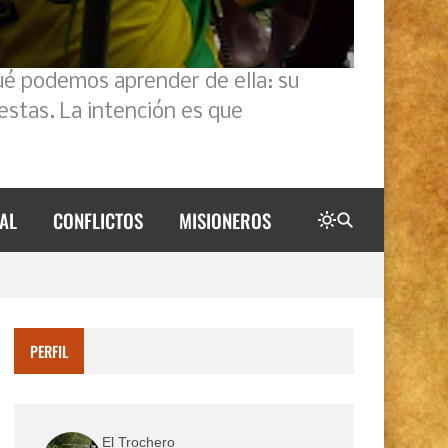
ué podemos aprender de ella: su
estas. La intención es que
AL
CONFLICTOS
MISIONEROS
PERFIL
El Trochero