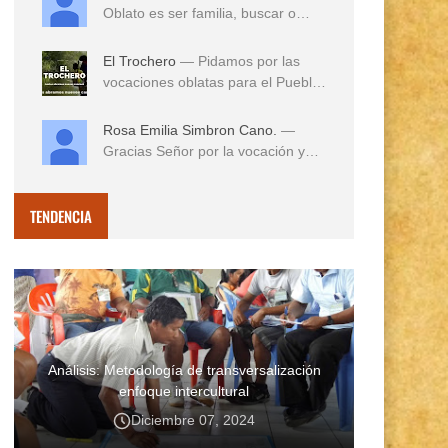
Oblato es ser familia, buscar o
reconocer en e...
El Trochero
— Pidamos por las
vocaciones oblatas para el Pueblo
...
Rosa Emilia Simbron Cano.
—
Gracias Señor por la vocación y
vida misionera de ...
TENDENCIA
Análisis: Metodología de transversalización
enfoque intercultural
Diciembre 07, 2024