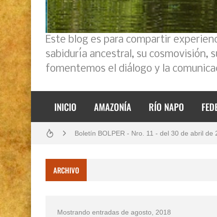
Este blog es para compartir experien
sabiduría ancestral, su cosmovisión, 
fomentemos el diálogo y la comunicac
INICIO
AMAZONÍA
RÍO NAPO
FED
Análisis: Metodología de transversalización en
Boletín BOLPER - Nro. 11 - del 30 de abril de
Boletín BOLPER - Nro. 10 - del 31 de marzo 
ARCHIVO
Creación del distrito del Napo - Perú - repase
Diálogo y testimonios: II Encuentro Binaciona
Mostrando entradas de agosto, 2018