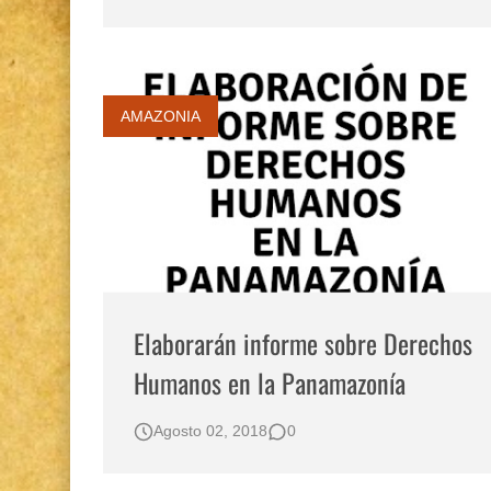
Opción por los pueblos indígenas
Gestión de bosques tropicales en la región Lo
Boletín BOLPER - Nro. 12 - del 30 de mayo d
AMAZONIA
Elaborarán informe sobre Derechos
Humanos en la Panamazonía
Agosto 02, 2018
0