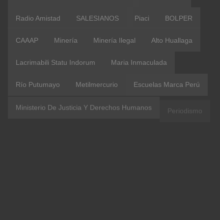
Radio Amistad
SALESIANOS
Piaci
BOLPER
CAAAP
Minería
Minería Ilegal
Alto Huallaga
Lacrimabili Statu Indorum
Maria Inmaculada
Río Putumayo
Metilmercurio
Escuelas Marca Perú
Ministerio De Justicia Y Derechos Humanos
Periodismo
Río Marañón
TEOLOGIA INDIA
Familia
Luigi Bolla
Luis Bolla
#amazoniacasacomun
CEPA
Copal Urco
Coronavirus
Etnodesarrollo
IIRSA
IRI Peru
OblateVoices
Vaticano
#Aucayacu
ACR Maijuna Kichwa
COICA