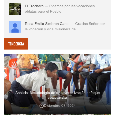
El Trochero
— Pidamos por las vocaciones
oblatas para el Pueblo ...
Rosa Emilia Simbron Cano.
— Gracias Señor por
la vocación y vida misionera de ...
TENDENCIA
Análisis: Metodología de transversalización enfoque
intercultural
Diciembre 07, 2024