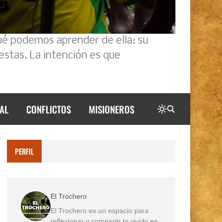
ué podemos aprender de ella: su
estas. La intención es que
AL
CONFLICTOS
MISIONEROS
PERFIL
El Trochero
El Trochero es un espacio para
reflexionar y compartir lo vivido en