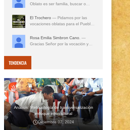
Oblato es ser familia, buscar o
reconocer en e...
El Trochero
— Pidamos por las
vocaciones oblatas para el Pueblo
...
Rosa Emilia Simbron Cano.
—
Gracias Señor por la vocación y
vida misionera de ...
TENDENCIA
Análisis: Metodología de transversalización
enfoque intercultural
Diciembre 07, 2024