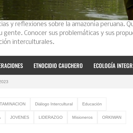
cias y reflexiones sobre la amazonía peruana. Q
su gente. Conocer sus problemáticas y sus propu
ión interculturales.
foque intercultural
ERACIONES
ETNOCIDIO CAUCHERO
ECOLOGÍA INTEGR
 2023
de 2023
mos un poco la historia
TAMINACION
Diálogo Intercultural
Educación
A
JOVENES
LIDERAZGO
Misioneros
ORKIWAN
l Ecuador – Perú