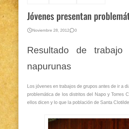
Gestión de bosques tropicales en la región Lo
Jóvenes presentan problemát
Boletín BOLPER - Nro. 12 - del 30 de mayo d
Noviembre 28, 2012
0
Resultado de trabajo
napurunas
Los jóvenes en trabajos de grupos antes de ir a d
problemática de los distritos del Napo y Torres
ellos dicen y lo que la población de Santa Clotilde