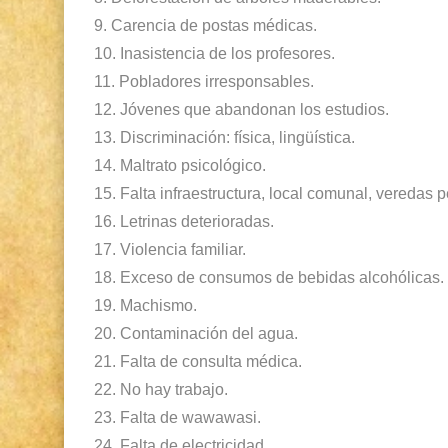
9.
Carencia de postas médicas.
10.
Inasistencia de
los profesores.
11.
Pobladores irresponsables.
12.
Jóvenes que abandonan los estudios.
13.
Discriminación: física, lingüística.
14.
Maltrato psicológico.
15.
Falta infraestructura, local comunal, veredas 
16.
Letrinas deterioradas.
17.
Violencia familiar.
18.
Exceso de consumos de bebidas alcohólicas.
19.
Machismo.
20.
Contaminación del agua.
21.
Falta de consulta médica.
22.
No hay trabajo.
23.
Falta de wawawasi.
24.
Falta de electricidad.