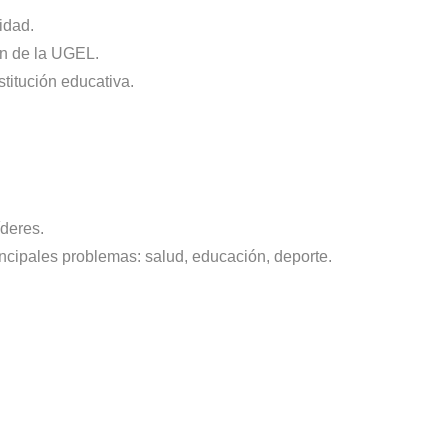
idad.
ón de la UGEL.
titución educativa.
íderes.
rincipales problemas: salud, educación,
deporte.