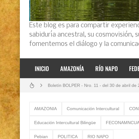
Este blog es para compartir experien
sabiduría ancestral, su cosmovisión, 
fomentemos el diálogo y la comunicac
Análisis: Metodología de transversalización en
INICIO
AMAZONÍA
RÍO NAPO
FED
Boletín BOLPER - Nro. 11 - del 30 de abril de
Boletín BOLPER - Nro. 10 - del 31 de marzo 
Creación del distrito del Napo - Perú - repase
AMAZONIA
Comunicación Intercultural
CON
Opción por los pueblos indígenas
Educación Intercultural Bilingüe
FECONAMNCU
Diálogo y testimonios: II Encuentro Binaciona
Pebian
POLITICA
RIO NAPO