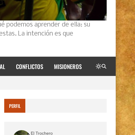
ué podemos aprender de ella: su
estas. La intención es que
AL
CONFLICTOS
MISIONEROS
PERFIL
El Trochero