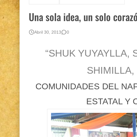
Boletín BOLPER - Nro. 12 - del 30 de mayo d
Una sola idea, un solo coraz
Abril 30, 2013
0
“SHUK YUYAYLLA,
SHIMILLA,
COMUNIDADES DEL NA
ESTATAL Y 