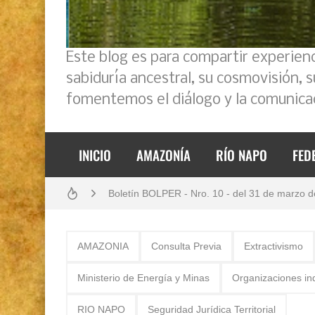
Este blog es para compartir experien
sabiduría ancestral, su cosmovisión, 
Boletín BOLPER - Nro. 11 - del 30 de abril de
fomentemos el diálogo y la comunicac
Análisis: Metodología de transversalización en
INICIO
AMAZONÍA
RÍO NAPO
FED
Boletín BOLPER - Nro. 10 - del 31 de marzo 
Creación del distrito del Napo - Perú - repase
Opción por los pueblos indígenas
AMAZONIA
Consulta Previa
Extractivismo
Diálogo y testimonios: II Encuentro Binaciona
Ministerio de Energía y Minas
Organizaciones in
Gestión de bosques tropicales en la región Lo
RIO NAPO
Seguridad Jurídica Territorial