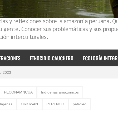
cias y reflexiones sobre la amazonía peruana. Q
su gente. Conocer sus problemáticas y sus propu
 2023
ión interculturales.
foque intercultural
ERACIONES
ETNOCIDIO CAUCHERO
ECOLOGÍA INTEGR
de 2023
mos un poco la historia
FECONAMNCUA
Indígenas amazónicos
l Ecuador – Perú
dígenas
ORKIWAN
PERENCO
petróleo
reto