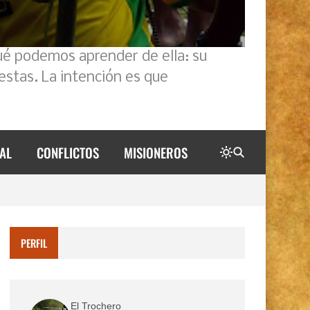
ué podemos aprender de ella: su
estas. La intención es que
AL
CONFLICTOS
MISIONEROS
PERFIL
El Trochero