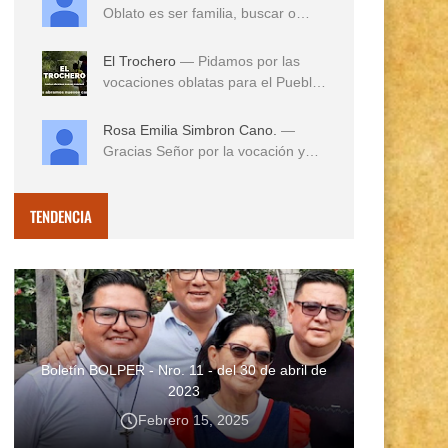
Oblato es ser familia, buscar o
reconocer en e...
El Trochero
— Pidamos por las
vocaciones oblatas para el Pueblo
...
Rosa Emilia Simbron Cano.
—
Gracias Señor por la vocación y
vida misionera de ...
TENDENCIA
Boletín BOLPER - Nro. 11 - del 30 de abril de
2023
Febrero 15, 2025