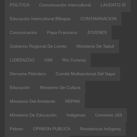
POLITICA
Comunicación Intercultural
LAUDATO SI
Educación Intercultural Bilingüe
CONTAMINACION
Comunicación
Papa Francisco
JOVENES
Gobierno Regional De Loreto
Ministerio De Salud
LIDERAZGO
OMI
Río Curaray
Derrame Petrolero
Comité Multisectorial Del Napo
Educación
Ministerio De Cultura
Ministerio Del Ambiente
REPAM
Ministerio De Educación
Indigenas
Convenio 169
Pebian
OPINION PUBLICA
Resistencia Indígena