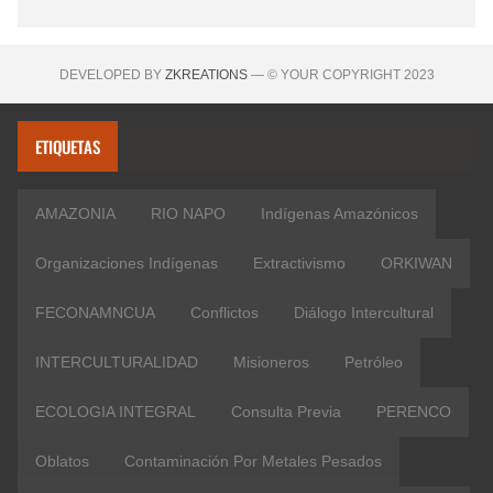
DEVELOPED BY
ZKREATIONS
— © YOUR COPYRIGHT 2023
ETIQUETAS
AMAZONIA
RIO NAPO
Indígenas Amazónicos
Organizaciones Indígenas
Extractivismo
ORKIWAN
FECONAMNCUA
Conflictos
Diálogo Intercultural
INTERCULTURALIDAD
Misioneros
Petróleo
ECOLOGIA INTEGRAL
Consulta Previa
PERENCO
Oblatos
Contaminación Por Metales Pesados