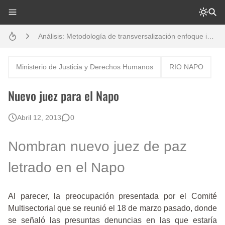
Análisis: Metodología de transversalización enfoque intercultural
Boletín BOLPER - Nro. 10 - del 31 de marzo de 2023
Creación del distrito del Napo - Perú - repasemos un poco la historia
Ministerio de Justicia y Derechos Humanos
RIO NAPO
Opción por los pueblos indígenas
Nuevo juez para el Napo
Diálogo y testimonios: II Encuentro Binacional Ecuador – Perú
Abril 12, 2013
0
Gestión de bosques tropicales en la región Loreto
Nombran nuevo juez de paz
Boletín BOLPER - Nro. 12 - del 30 de mayo de 2023
letrado en el Napo
Al parecer, la preocupación presentada por el Comité
Multisectorial que se reunió el 18 de marzo pasado, donde
se señaló las presuntas denuncias en las que estaría