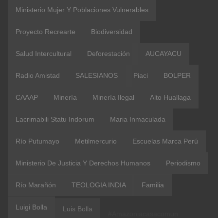
Ministerio Mujer Y Poblaciones Vulnerables
Proyecto Recrearte
Biodiversidad
Salud Intercultural
Deforestación
AUCAYACU
Radio Amistad
SALESIANOS
Piaci
BOLPER
CAAAP
Minería
Minería Ilegal
Alto Huallaga
Lacrimabili Statu Indorum
Maria Inmaculada
Río Putumayo
Metilmercurio
Escuelas Marca Perú
Ministerio De Justicia Y Derechos Humanos
Periodismo
Río Marañón
TEOLOGIA INDIA
Familia
Luigi Bolla
Luis Bolla
#amazoniacasacomun