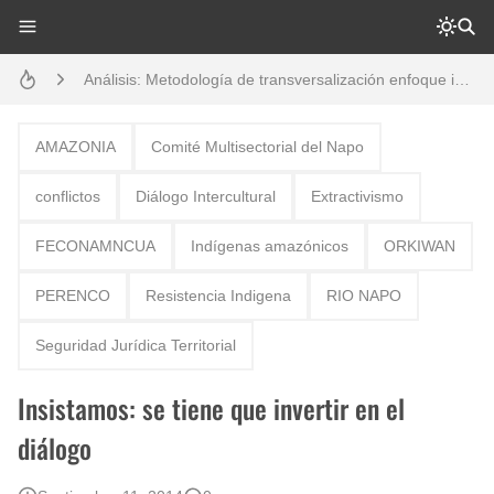
Análisis: Metodología de transversalización enfoque intercultural
Boletín BOLPER - Nro. 10 - del 31 de marzo de 2023
Creación del distrito del Napo - Perú - repasemos un poco la historia
AMAZONIA
Comité Multisectorial del Napo
Opción por los pueblos indígenas
conflictos
Diálogo Intercultural
Extractivismo
Diálogo y testimonios: II Encuentro Binacional Ecuador – Perú
FECONAMNCUA
Indígenas amazónicos
ORKIWAN
Gestión de bosques tropicales en la región Loreto
PERENCO
Resistencia Indigena
RIO NAPO
Boletín BOLPER - Nro. 12 - del 30 de mayo de 2023
Seguridad Jurídica Territorial
Insistamos: se tiene que invertir en el
diálogo