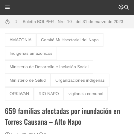
Análisis: Metodología de transversalización enfoque intercultural
Boletín BOLPER - Nro. 10 - del 31 de marzo de 2023
Creación del distrito del Napo - Perú - repasemos un poco la historia
AMAZONIA
Comité Multisectorial del Napo
Opción por los pueblos indígenas
Indígenas amazónicos
Diálogo y testimonios: II Encuentro Binacional Ecuador – Perú
Ministerio de Desarrollo e Inclusión Social
Gestión de bosques tropicales en la región Loreto
Ministerio de Salud
Organizaciones indígenas
Boletín BOLPER - Nro. 12 - del 30 de mayo de 2023
ORKIWAN
RIO NAPO
vigilancia comunal
659 familias afectadas por inundación en
Torres Causana – Alto Napo