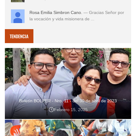
Rosa Emilia Simbron Cano.
— Gracias Señor por
la vocación y vida misionera de ...
TENDENCIA
Boletín BOLPER - Nro. 11 - del 30 de abril de 2023
Febrero 15, 2025