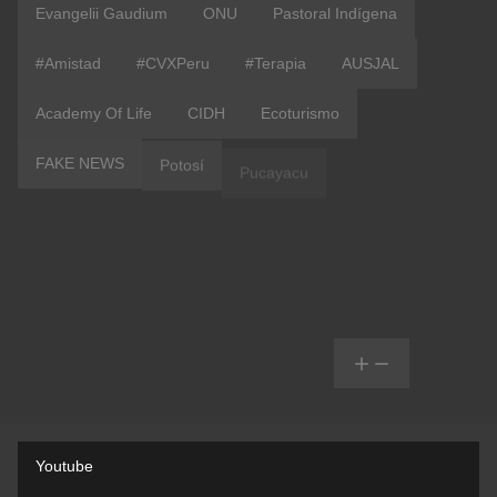
Evangelii Gaudium
ONU
Pastoral Indígena
#Amistad
#CVXPeru
#terapia
AUSJAL
Academy Of Life
CIDH
Ecoturismo
FAKE NEWS
Potosí
Pucayacu
Pueblos Andinos
Red Radio Pío XII
Sinodalidad
Turismo Comunitario
Vida Religiosa
Cambio Climático
Cine Indigena
Comunicazione
Comunità Virtuale
Matrimonio Indigena
Rete
Web
Youtube