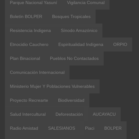
Parque Nacional Yasuní
Vigilancia Comunal
Boletín BOLPER
Bosques Tropicales
Resistencia Indigena
Sínodo Amazónico
Etnocidio Cauchero
Espiritualidad Indígena
ORPIO
Plan Binacional
Pueblos No Contactados
Comunicación Internacional
Ministerio Mujer Y Poblaciones Vulnerables
Proyecto Recrearte
Biodiversidad
Salud Intercultural
Deforestación
AUCAYACU
Radio Amistad
SALESIANOS
Piaci
BOLPER