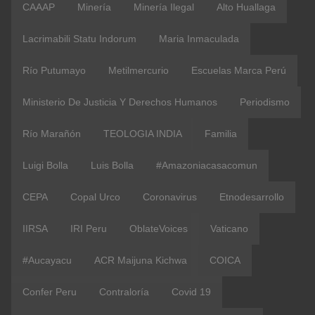
CAAAP
Minería
Minería Ilegal
Alto Huallaga
Lacrimabili Statu Indorum
Maria Inmaculada
Río Putumayo
Metilmercurio
Escuelas Marca Perú
Ministerio De Justicia Y Derechos Humanos
Periodismo
Río Marañón
TEOLOGIA INDIA
Familia
Luigi Bolla
Luis Bolla
#amazoniacasacomun
CEPA
Copal Urco
Coronavirus
Etnodesarrollo
IIRSA
IRI Peru
OblateVoices
Vaticano
#Aucayacu
ACR Maijuna Kichwa
COICA
Confer Peru
Contraloría
Covid 19