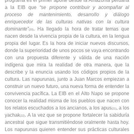
programa es el primer aporte desde la Amazonía peruana
a la EIB que
“se propone contribuir y acompañar al
proceso de mantenimiento, desarrollo y diálogo
enriquecedor de las culturas nativas con la cultura
dominante”
. Ha llegado la hora de tratar temas que
(20)
nacen desde la vivencia propia de la cultura, en la lengua
propia del lugar. Es la hora de iniciar nuevos discursos,
donde la superioridad de unos pocos se vaya encontrando
con una propuesta diferente y válida de una nación
indígena que mira la realidad de otra manera, que la
describe y la enuncia usando los códigos propios de la
cultura. Las napurunas, junto a Juan Marcos empiezan a
construir un nuevo futuro, una nueva forma de entender la
convivencia pacífica. La EIB en el Alto Napo se propone
conocer la realidad misma de los pueblos que nacen con
los relatos escuchados a los ancianos, a los apus
, a los
(21)
yachak
. A la vez que se propone fortalecer la sabiduría
(22)
ancestral que sigue transmitiéndose oralmente hasta hoy.
Los napurunas quieren entender sus prácticas culturales