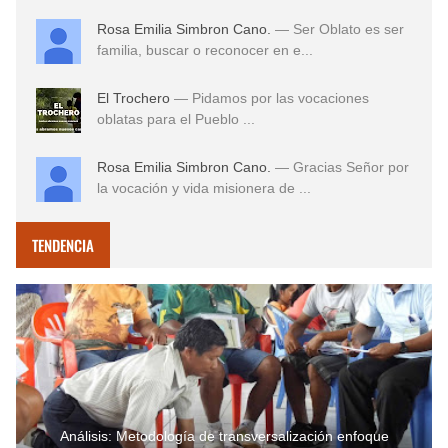
Rosa Emilia Simbron Cano.
— Ser Oblato es ser
familia, buscar o reconocer en e...
El Trochero
— Pidamos por las vocaciones
oblatas para el Pueblo ...
Rosa Emilia Simbron Cano.
— Gracias Señor por
la vocación y vida misionera de ...
TENDENCIA
Análisis: Metodología de transversalización enfoque