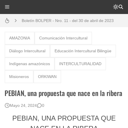
Boletín BOLPER - Nro. 11 - del 30 de abril de 2023
Boletín BOLPER - Nro. 10 - del 31 de marzo de 2023
Creación del distrito del Napo - Perú - repasemos un poco la historia
AMAZONIA
Comunicación Intercultural
Opción por los pueblos indígenas
Diálogo Intercultural
Educación Intercultural Bilingüe
Diálogo y testimonios: II Encuentro Binacional Ecuador – Perú
Indígenas amazónicos
INTERCULTURALIDAD
Gestión de bosques tropicales en la región Loreto
Misioneros
ORKIWAN
Boletín BOLPER - Nro. 12 - del 30 de mayo de 2023
PEBIAN, una propuesta que nace en la ribera
Mayo 24, 2024
0
PEBIAN, UNA PROPUESTA QUE