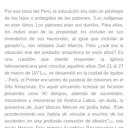
Por esa zona del Perú, la educación era solo un privilegio
de los hijos o protegidos de los patrones.
“Los indígenas
no eran libres. Los patrones eran sus dueños. Para ellos,
los indios eran de su propiedad, los incluían en sus
inventarios de sus haciendas, al igual que incluían al
ganado”
, nos relataba Juan Marcos. Pero ¿cuál era la
(9)
situación real del poblador amazónico en esos años? Es
una cuestión que intentó responder la Iglesia
latinoamericana post conciliar aquellos años. Del 21 al 27
de marzo de 1971
, se desarrolló en la ciudad de Iquitos
(10)
– Perú, el Primer encuentro de pastoral de misiones en el
Alto Amazonas. En aquel encuentro eclesial se hicieron
presentes unos 30 obispos, además de sacerdotes,
misioneros y misioneras de América Latina, sin duda, la
presencia de Juan Marcos Mercier no podía faltar.
“Este
acontecimiento nos habría de vincular a muchos de los
asistentes en una profunda comunión de ideales”
, nos
(11)
relata Mercier. Esta primera Asamblea Panamazónica en