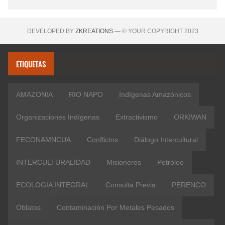
DEVELOPED BY
ZKREATIONS
— © YOUR COPYRIGHT 2023
ETIQUETAS
AMAZONIA
RIO NAPO
Indígenas Amazónicos
Organizaciones Indígenas
Extractivismo
ORKIWAN
FECONAMNCUA
Conflictos
Diálogo Intercultural
INTERCULTURALIDAD
Misioneros
Petróleo
ECOLOGIA INTEGRAL
Consulta Previa
PERENCO
Oblatos
Contaminación Por Metales Pesados