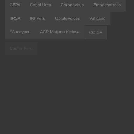
CEPA
Copal Urco
Coronavirus
Etnodesarrollo
IIRSA
IRI Peru
OblateVoices
Vaticano
#Aucayacu
ACR Maijuna Kichwa
COICA
Confer Peru
Contraloría
Covid 19
Evangelii Gaudium
ONU
Pastoral Indígena
#Amistad
#CVXPeru
#terapia
AUSJAL
Academy Of Life
CIDH
Ecoturismo
FAKE NEWS
Potosí
Pucayacu
Pueblos Andinos
Red Radio Pío XII
Sinodalidad