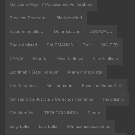
Ministerio Mujer Y Poblaciones Vulnerables
Proyecto Recrearte
Biodiversidad
Salud Intercultural
Deforestación
AUCAYACU
Radio Amistad
SALESIANOS
Piaci
BOLPER
CAAAP
Minería
Minería Ilegal
Alto Huallaga
Lacrimabili Statu Indorum
Maria Inmaculada
Río Putumayo
Metilmercurio
Escuelas Marca Perú
Ministerio De Justicia Y Derechos Humanos
Periodismo
Río Marañón
TEOLOGIA INDIA
Familia
Luigi Bolla
Luis Bolla
#amazoniacasacomun