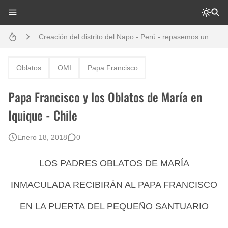
Análisis: Metodología de transversalización enfoque intercultural
Creación del distrito del Napo - Perú - repasemos un poco la historia
Boletín BOLPER - Nro. 10 - del 31 de marzo de 2023
Oblatos
OMI
Papa Francisco
Opción por los pueblos indígenas
Papa Francisco y los Oblatos de María en
Diálogo y testimonios: II Encuentro Binacional Ecuador – Perú
Iquique - Chile
Boletín BOLPER - Nro. 12 - del 30 de mayo de 2023
Enero 18, 2018
0
Gestión de bosques tropicales en la región Loreto
LOS PADRES OBLATOS DE MARÍA
INMACULADA RECIBIRÁN AL PAPA FRANCISCO
EN LA PUERTA DEL PEQUEÑO SANTUARIO