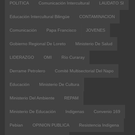
POLITICA
Comunicación Intercultural
LAUDATO SI
Educación Intercultural Bilingüe
CONTAMINACION
Comunicación
Papa Francisco
JOVENES
Gobierno Regional De Loreto
Ministerio De Salud
LIDERAZGO
OMI
Río Curaray
Derrame Petrolero
Comité Multisectorial Del Napo
Educación
Ministerio De Cultura
Ministerio Del Ambiente
REPAM
Ministerio De Educación
Indigenas
Convenio 169
Pebian
OPINION PUBLICA
Resistencia Indígena