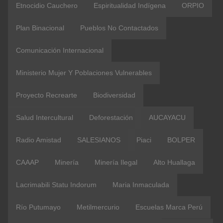
Etnocidio Cauchero
Espiritualidad Indígena
ORPIO
Plan Binacional
Pueblos No Contactados
Comunicación Internacional
Ministerio Mujer Y Poblaciones Vulnerables
Proyecto Recrearte
Biodiversidad
Salud Intercultural
Deforestación
AUCAYACU
Radio Amistad
SALESIANOS
Piaci
BOLPER
CAAAP
Minería
Minería Ilegal
Alto Huallaga
Lacrimabili Statu Indorum
Maria Inmaculada
Río Putumayo
Metilmercurio
Escuelas Marca Perú