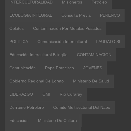
INTERCULTURALIDAD
Misioneros
Petróleo
ECOLOGIA INTEGRAL
Consulta Previa
PERENCO
Oblatos
Contaminación Por Metales Pesados
POLITICA
Comunicación Intercultural
LAUDATO SI
Educación Intercultural Bilingüe
CONTAMINACION
Comunicación
Papa Francisco
JOVENES
Gobierno Regional De Loreto
Ministerio De Salud
LIDERAZGO
OMI
Río Curaray
Derrame Petrolero
Comité Multisectorial Del Napo
Educación
Ministerio De Cultura