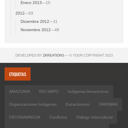
Enero 2013
—
15
2012
—
59
Diciembre 2012
—
11
Noviembre 2012
—
48
DEVELOPED BY
ZKREATIONS
— © YOUR COPYRIGHT 2023
ETIQUETAS
AMAZONIA
RIO NAPO
Indígenas Amazónicos
Organizaciones Indígenas
Extractivismo
ORKIWAN
FECONAMNCUA
Conflictos
Diálogo Intercultural