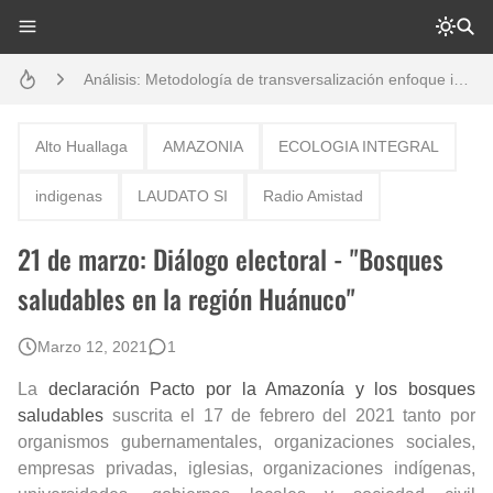
Análisis: Metodología de transversalización enfoque intercultural
Boletín BOLPER - Nro. 10 - del 31 de marzo de 2023
Creación del distrito del Napo - Perú - repasemos un poco la historia
Alto Huallaga
AMAZONIA
ECOLOGIA INTEGRAL
Opción por los pueblos indígenas
indigenas
LAUDATO SI
Radio Amistad
Diálogo y testimonios: II Encuentro Binacional Ecuador – Perú
21 de marzo: Diálogo electoral - "Bosques
Gestión de bosques tropicales en la región Loreto
saludables en la región Huánuco"
Boletín BOLPER - Nro. 12 - del 30 de mayo de 2023
Marzo 12, 2021
1
La
declaración Pacto por la Amazonía y los bosques
saludables
suscrita el 17 de febrero del 2021 tanto por
organismos gubernamentales, organizaciones sociales,
empresas privadas, iglesias, organizaciones indígenas,