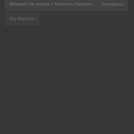
Ministerio De Justicia Y Derechos Humanos
Periodismo
Río Marañón
TEOLOGIA INDIA
Familia
Luigi Bolla
Luis Bolla
#amazoniacasacomun
CEPA
Copal Urco
Coronavirus
Etnodesarrollo
IIRSA
IRI Peru
OblateVoices
Vaticano
#Aucayacu
ACR Maijuna Kichwa
COICA
Confer Peru
Contraloría
Covid 19
Evangelii Gaudium