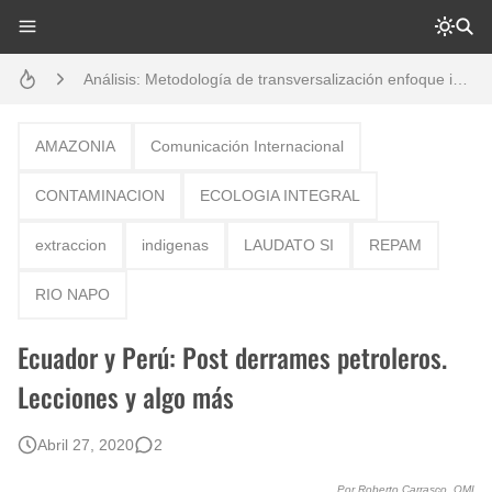
Análisis: Metodología de transversalización enfoque intercultural
Boletín BOLPER - Nro. 10 - del 31 de marzo de 2023
Opción por los pueblos indígenas
AMAZONIA
Comunicación Internacional
Diálogo y testimonios: II Encuentro Binacional Ecuador – Perú
CONTAMINACION
ECOLOGIA INTEGRAL
Creación del distrito del Napo - Perú - repasemos un poco la historia
extraccion
indigenas
LAUDATO SI
REPAM
Boletín BOLPER - Nro. 12 - del 30 de mayo de 2023
RIO NAPO
Gestión de bosques tropicales en la región Loreto
Ecuador y Perú: Post derrames petroleros.
Lecciones y algo más
Abril 27, 2020
2
Por Roberto Carrasco, OMI