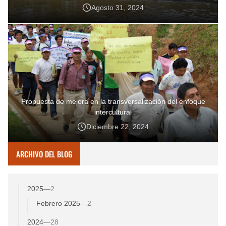
Agosto 31, 2024
Propuesta de mejora en la transversalización del enfoque
intercultural
Diciembre 22, 2024
ARCHIVO DEL BLOG
2025
—
2
Febrero 2025
—
2
2024
—
28