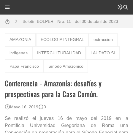
Boletín BOLPER - Nro. 11 - del 30 de abril de 2023
Boletín BOLPER - Nro. 10 - del 31 de marzo de 2023
Creación del distrito del Napo - Perú - repasemos un poco la historia
AMAZONIA
ECOLOGIA INTEGRAL
extraccion
Opción por los pueblos indígenas
indigenas
INTERCULTURALIDAD
LAUDATO SI
Diálogo y testimonios: II Encuentro Binacional Ecuador – Perú
Papa Francisco
Sínodo Amazónico
Gestión de bosques tropicales en la región Loreto
Conferencia - Amazonía: desafíos y
Boletín BOLPER - Nro. 12 - del 30 de mayo de 2023
prospectivas para la Casa Común.
Mayo 16, 2019
0
Se realizó el jueves 16 de mayo del 2019 en la
Pontificia
Universidad
Gregoriana de Roma una
Convención en preparación para el Sínodo Especial para