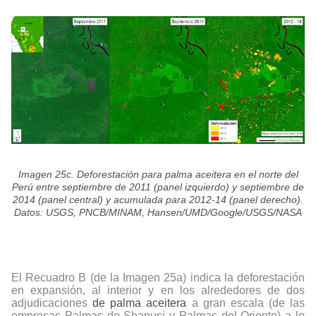
Imagen 25c. Deforestación para palma aceitera en el norte del
Perú entre septiembre de 2011 (panel izquierdo) y septiembre de
2014 (panel central) y acumulada para 2012-14 (panel derecho).
Datos: USGS, PNCB/MINAM, Hansen/UMD/Google/USGS/NASA
El Recuadro B (de la Imagen 25a) indica la deforestación
en expansión, al interior y en los alrededores de dos
adjudicaciones
de palma aceitera
a gran escala (de las
empresas Palmas de Shanusi y Palmas del Oriente) a lo