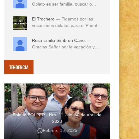
Oblato es ser familia, buscar o
reconocer en e...
El Trochero
— Pidamos por las
vocaciones oblatas para el Pueblo
...
Rosa Emilia Simbron Cano.
—
Gracias Señor por la vocación y
vida misionera de ...
TENDENCIA
Boletín BOLPER - Nro. 11 - del 30 de abril de
2023
Febrero 15, 2025