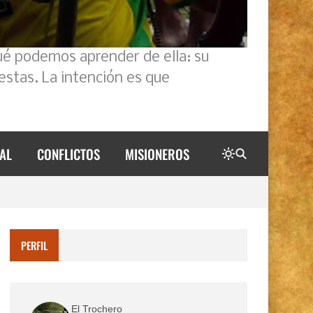
ué podemos aprender de ella: su
estas. La intención es que
AL
CONFLICTOS
MISIONEROS
PERFIL
El Trochero