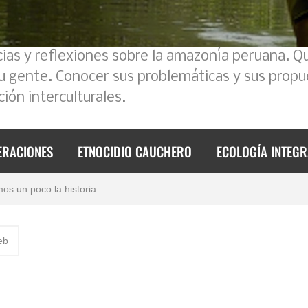
cias y reflexiones sobre la amazonía peruana. Q
su gente. Conocer sus problemáticas y sus propu
ión interculturales.
ERACIONES
ETNOCIDIO CAUCHERO
ECOLOGÍA INTEGR
 2023
mos un poco la historia
foque intercultural
eb
de 2023