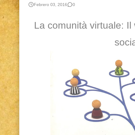
Boletín BOLPER - Nro. 12 - del 30 de mayo d
Febrero 03, 2016
0
Diálogo y testimonios: II Encuentro Binaciona
La comunità virtuale: I
Gestión de bosques tropicales en la región Lo
socia