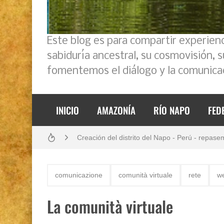
Este blog es para compartir experien
sabiduría ancestral, su cosmovisión, 
fomentemos el diálogo y la comunicac
INICIO
AMAZONÍA
RÍO NAPO
FED
Boletín BOLPER - Nro. 11 - del 30 de abril de
Creación del distrito del Napo - Perú - repase
Análisis: Metodología de transversalización en
comunicazione
comunità virtuale
rete
w
Boletín BOLPER - Nro. 10 - del 31 de marzo 
La comunità virtuale
Opción por los pueblos indígenas