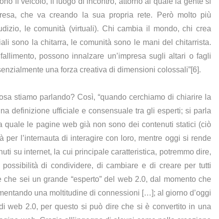
no il veicolo, il luogo di incontro, attorno al quale la gente si
presa, che va creando la sua propria rete. Però molto più
dizio, le comunità (virtuali). Chi cambia il mondo, chi crea
iali sono la chitarra, le comunità sono le mani del chitarrista.
llimento, possono innalzare un’impresa sugli altari o fagli
senzialmente una forza creativa di dimensioni colossali”[6].
i cosa stiamo parlando? Così, “quando cerchiamo di chiarire la
a definizione ufficiale e consensuale tra gli esperti; si parla
a quale le pagine web già non sono dei contenuti statici (ciò
per l’internauta di interagire con loro, mentre oggi si rende
ti su internet, la cui principale caratteristica, potremmo dire,
ssibilità di condividere, di cambiare e di creare per tutti
re che sei un grande “esperto” del web 2.0, dal momento che
ntando una moltitudine di connessioni […]; al giorno d’oggi
i web 2.0, per questo si può dire che si è convertito in una