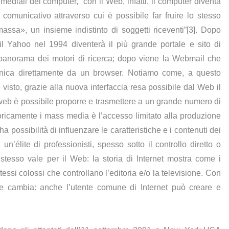
ediali del computer, “con il Web, infatti, il computer diventa
municativo attraverso cui è possibile far fruire lo stesso
ssa», un insieme indistinto di soggetti riceventi”[3]. Dopo
e il Yahoo nel 1994 diventerà il più grande portale e sito di
 panorama dei motori di ricerca; dopo viene la Webmail che
ronica direttamente da un browser. Notiamo come, a questo
sto, grazie alla nuova interfaccia resa possibile dal Web il
web è possibile proporre e trasmettere a un grande numero di
toricamente i mass media è l’accesso limitato alla produzione
 possibilità di influenzare le caratteristiche e i contenuti dei
n’élite di professionisti, spesso sotto il controllo diretto o
 stesso vale per il Web: la storia di Internet mostra come i
stessi colossi che controllano l’editoria e/o la televisione. Con
e cambia: anche l’utente comune di Internet può creare e