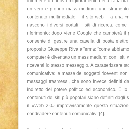
Internet e un nuovo miglioramento della capacità m
un vero e proprio mass medium: uno strumento co
contenuto multimediale – il sito web – a una «ma
nascono i diversi portali, i siti di ricerca, com
riferimento; dopo viene Google che cambierà il
consente di gestire una casella di posta elett
proposito Giuseppe Riva afferma: “come abbiamo vi
computer è diventato un mass medium: con i siti 
riceventi lo stesso messaggio. A caratterizzare s
comunicativa: la massa dei soggetti riceventi non ha
messaggi trasmessi, che sono invece definiti da u
indiretto del potere politico ed economico. E lo
contenuti dei siti più popolari siano definiti dagli 
il «Web 2.0» improvvisamente questa situazion
condividere contenuti comunicativi”[4].