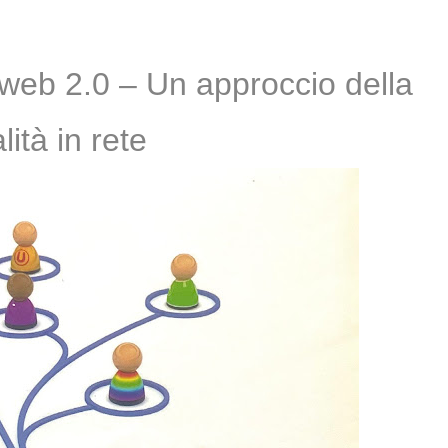
e 2023
l Ecuador – Perú
l web 2.0 – Un approccio della
reto
lità in rete