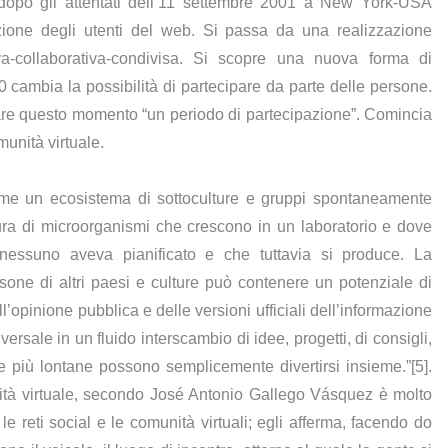
 dopo gli attentati dell’11 settembre 2001 a New York-USA
zione degli utenti del web. Si passa da una realizzazione
iva-collaborativa-condivisa. Si scopre una nuova forma di
.0 cambia la possibilità di partecipare da parte delle persone.
are questo momento “un periodo di partecipazione”. Comincia
munità virtuale.
ome un ecosistema di sottoculture e gruppi spontaneamente
tura di microorganismi che crescono in un laboratorio e dove
ssuno aveva pianificato e che tuttavia si produce. La
ne di altri paesi e culture può contenere un potenziale di
ll’opinione pubblica e delle versioni ufficiali dell’informazione
ersale in un fluido interscambio di idee, progetti, di consigli,
one più lontane possono semplicemente divertirsi insieme.”[5].
ità virtuale, secondo José Antonio Gallego Vásquez è molto
le reti social e le comunità virtuali; egli afferma, facendo do