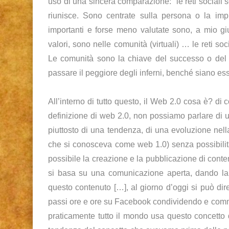
uso di una sincera comparazione: “le reti sociali so
riunisce. Sono centrate sulla persona o la im
importanti e forse meno valutate sono, a mio giu
valori, sono nelle comunità (virtuali) … le reti soc
Le comunità sono la chiave del successo o del fa
passare il peggiore degli inferni, benché siano es
All’interno di tutto questo, il Web 2.0 cosa è? d
definizione di web 2.0, non possiamo parlare di un
piuttosto di una tendenza, di una evoluzione nell
che si conosceva come web 1.0) senza possibilità 
possibile la creazione e la pubblicazione di contenu
si basa su una comunicazione aperta, dando la po
questo contenuto […], al giorno d’oggi si può di
passi ore e ore su Facebook condividendo e comme
praticamente tutto il mondo usa questo concetto d