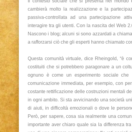
Il contesto sociale che si presenta nel mondo
cambierà molto la realizzazione e la partecipa
passiva-controllata ad una partecipazione att
interagire tra gli utenti. Con la nascita del Web 2
Nascono i blog; alcuni si sono azzardati a chiam
a rafforzarsi ciò che gli esperti hanno chiamato co
Questa comunità virtuale, dice Rheingold, “è c
costituiti che si potrebbero paragonare a un col
ognuno è come un esperimento sociale che ne
comunicazione immediata, per esempio, con perso
costante rettificazione delle costruzioni mentali de
in ogni ambito. Si sta avvicinando una società univ
di aiuti, in difficoltà emozionali o dove le pers
Però, per sapere, cosa sia realmente una comun
importante aver chiaro quale sia la differenza tra 