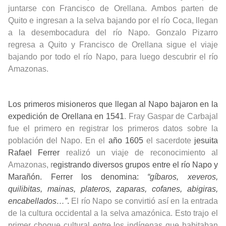
juntarse con Francisco de Orellana. Ambos parten de
Quito e ingresan a la selva bajando por el río Coca, llegan
a la desembocadura del río Napo. Gonzalo Pizarro
regresa a Quito y Francisco de Orellana sigue el viaje
bajando por todo el río Napo, para luego descubrir el río
Amazonas.
Los primeros misioneros que llegan al Napo bajaron en la
expedición de Orellana en 1541
. Fray Gaspar de Carbajal
fue el primero en registrar los primeros datos sobre la
población del Napo. En el
año 1605
el sacerdote
jesuita
Rafael Ferrer
realizó un viaje de reconocimiento al
Amazonas, r
egistrando diversos grupos entre el río Napo y
Marañón. Ferrer los denomina:
“gíbaros, xeveros,
quilibitas, mainas, plateros, zaparas, cofanes, abigiras,
encabellados…”
.
El río Napo se convirtió así en la entrada
de la cultura occidental a la selva amazónica. Esto trajo el
primer choque cultural entre los indígenas que habitaban