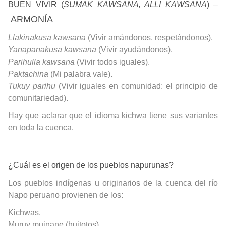
BUEN VIVIR
(
SUMAK KAWSANA, ALLI KAWSANA
)
–
ARMONÍA
Llakinakusa kawsana
(
Vivir amándonos, respetándonos).
Yanapanakusa kawsana
(
Vivir ayudándonos).
Parihulla kawsana
(
Vivir todos iguales).
Paktachina
(
Mi palabra vale).
Tukuy parihu
(
Vivir iguales en comunidad: el principio de
comunitariedad).
Hay que aclarar que el idioma kichwa tiene sus variantes
en toda la cuenca.
¿Cuál es el origen de los pueblos napurunas?
Los pueblos indígenas u originarios de la cuenca del río
Napo peruano provienen de los:
Kichwas.
Muruy muinane (huitotos).