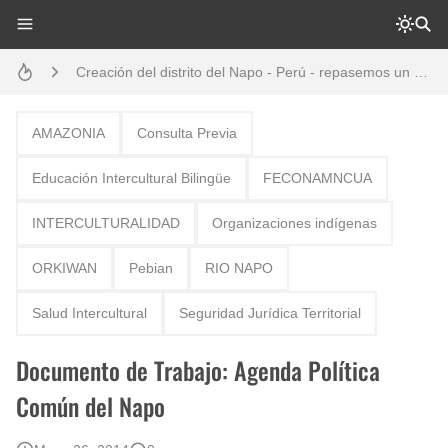
Análisis: Metodología de transversalización enfoque intercultural
Creación del distrito del Napo - Perú - repasemos un poco la historia
Boletín BOLPER - Nro. 10 - del 31 de marzo de 2023
AMAZONIA
Consulta Previa
Opción por los pueblos indígenas
Educación Intercultural Bilingüe
FECONAMNCUA
Diálogo y testimonios: II Encuentro Binacional Ecuador – Perú
INTERCULTURALIDAD
Organizaciones indígenas
Boletín BOLPER - Nro. 12 - del 30 de mayo de 2023
ORKIWAN
Pebian
RIO NAPO
Gestión de bosques tropicales en la región Loreto
Salud Intercultural
Seguridad Jurídica Territorial
Documento de Trabajo: Agenda Política
Común del Napo