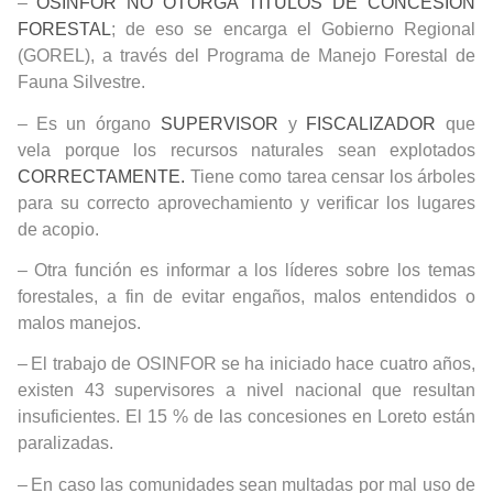
–
OSINFOR NO OTORGA TÍTULOS DE CONCESIÓN
FORESTAL
;
de eso se encarga el Gobierno Regional
(GOREL), a través del Programa de Manejo Forestal de
Fauna Silvestre.
–
Es un órgano
SUPERVISOR
y
FISCALIZADOR
que
vela porque los recursos naturales sean explotados
CORRECTAMENTE.
Tiene como tarea censar los árboles
para su correcto aprovechamiento y verificar los lugares
de acopio.
–
Otra función es informar a los líderes sobre los temas
forestales, a fin de evitar engaños, malos entendidos o
malos manejos.
–
El trabajo de OSINFOR se ha iniciado hace cuatro años,
existen 43 supervisores a nivel nacional que resultan
insuficientes. El 15 % de las concesiones en Loreto están
paralizadas.
–
En caso las comunidades sean multadas por mal uso de