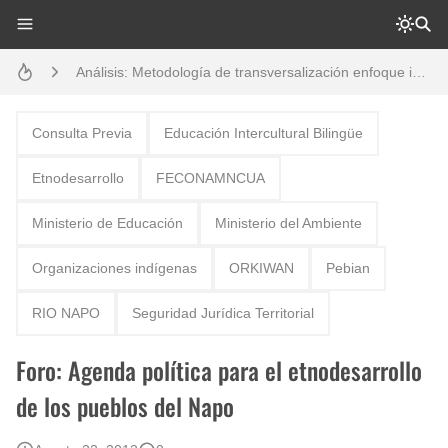
Análisis: Metodología de transversalización enfoque intercultural
Boletín BOLPER - Nro. 10 - del 31 de marzo de 2023
Opción por los pueblos indígenas
Consulta Previa
Educación Intercultural Bilingüe
Diálogo y testimonios: II Encuentro Binacional Ecuador – Perú
Etnodesarrollo
FECONAMNCUA
Creación del distrito del Napo - Perú - repasemos un poco la historia
Ministerio de Educación
Ministerio del Ambiente
Boletín BOLPER - Nro. 12 - del 30 de mayo de 2023
Organizaciones indígenas
ORKIWAN
Pebian
Gestión de bosques tropicales en la región Loreto
RIO NAPO
Seguridad Jurídica Territorial
Foro: Agenda política para el etnodesarrollo
de los pueblos del Napo