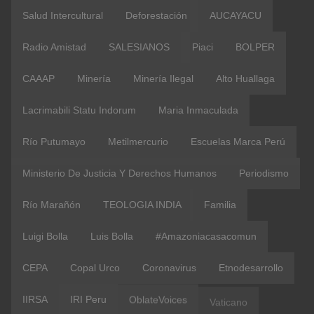
Salud Intercultural
Deforestación
AUCAYACU
Radio Amistad
SALESIANOS
Piaci
BOLPER
CAAAP
Minería
Minería Ilegal
Alto Huallaga
Lacrimabili Statu Indorum
Maria Inmaculada
Río Putumayo
Metilmercurio
Escuelas Marca Perú
Ministerio De Justicia Y Derechos Humanos
Periodismo
Río Marañón
TEOLOGIA INDIA
Familia
Luigi Bolla
Luis Bolla
#amazoniacasacomun
CEPA
Copal Urco
Coronavirus
Etnodesarrollo
IIRSA
IRI Peru
OblateVoices
Vaticano