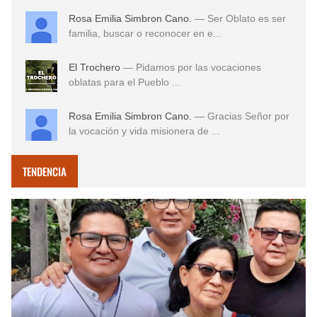
Rosa Emilia Simbron Cano.
— Ser Oblato es ser
familia, buscar o reconocer en e...
El Trochero
— Pidamos por las vocaciones
oblatas para el Pueblo ...
Rosa Emilia Simbron Cano.
— Gracias Señor por
la vocación y vida misionera de ...
TENDENCIA