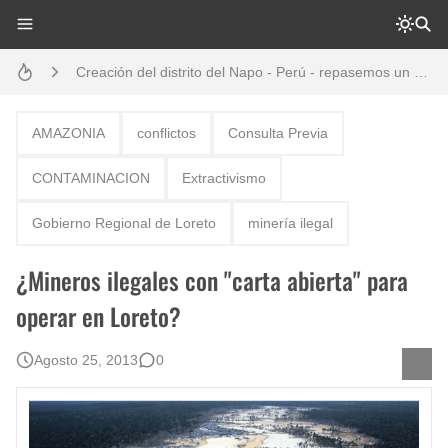
Análisis: Metodología de transversalización enfoque intercultural
Creación del distrito del Napo - Perú - repasemos un poco la historia
Boletín BOLPER - Nro. 10 - del 31 de marzo de 2023
AMAZONIA
conflictos
Consulta Previa
Opción por los pueblos indígenas
CONTAMINACION
Extractivismo
Diálogo y testimonios: II Encuentro Binacional Ecuador – Perú
Gobierno Regional de Loreto
minería ilegal
Gestión de bosques tropicales en la región Loreto
¿Mineros ilegales con "carta abierta" para
Boletín BOLPER - Nro. 12 - del 30 de mayo de 2023
operar en Loreto?
Agosto 25, 2013
0