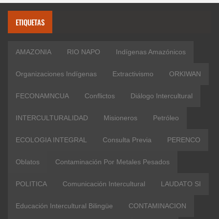
ETIQUETAS
AMAZONIA
RIO NAPO
Indígenas Amazónicos
Organizaciones Indígenas
Extractivismo
ORKIWAN
FECONAMNCUA
Conflictos
Diálogo Intercultural
INTERCULTURALIDAD
Misioneros
Petróleo
ECOLOGIA INTEGRAL
Consulta Previa
PERENCO
Oblatos
Contaminación Por Metales Pesados
POLITICA
Comunicación Intercultural
LAUDATO SI
Educación Intercultural Bilingüe
CONTAMINACION