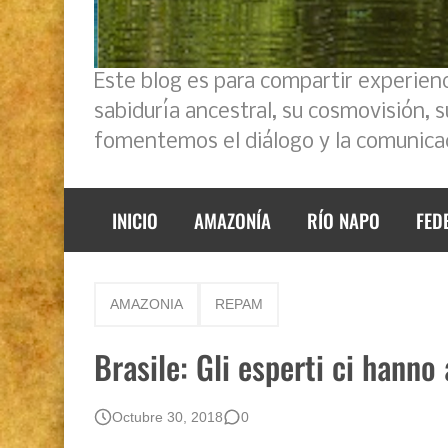
Este blog es para compartir experien
sabiduría ancestral, su cosmovisión, 
fomentemos el diálogo y la comunicac
INICIO
AMAZONÍA
RÍO NAPO
FED
AMAZONIA
REPAM
Brasile: Gli esperti ci hanno 
Octubre 30, 2018
0