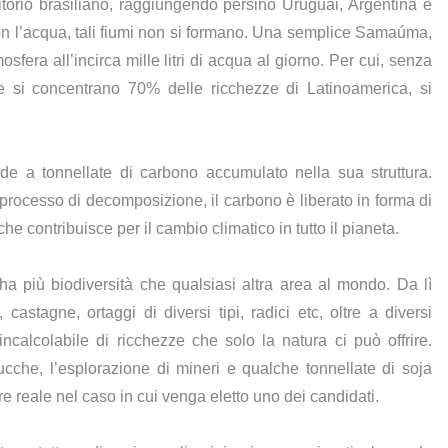
rritorio brasiliano, raggiungendo persino Uruguai, Argentina e
con l’acqua, tali fiumi non si formano. Una semplice Samaúma,
fera all’incirca mille litri di acqua al giorno. Per cui, senza
ve si concentrano 70% delle ricchezze di Latinoamerica, si
de a tonnellate di carbono accumulato nella sua struttura.
processo di decomposizione, il carbono è liberato in forma di
he contribuisce per il cambio climatico in tutto il pianeta.
a più biodiversità che qualsiasi altra area al mondo. Da lì
 castagne, ortaggi di diversi tipi, radici etc, oltre a diversi
ncalcolabile di ricchezze che solo la natura ci può offrire.
cche, l’esplorazione di mineri e qualche tonnellate di soja
 reale nel caso in cui venga eletto uno dei candidati.