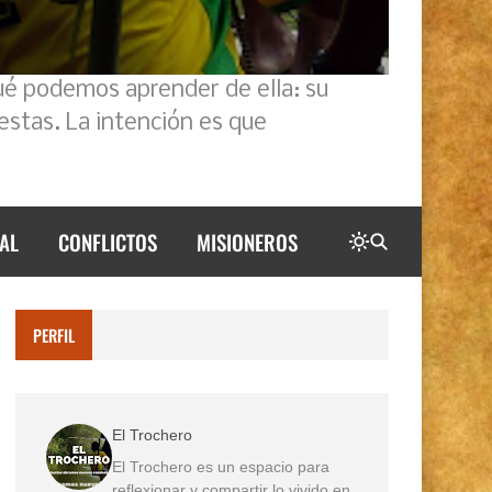
ué podemos aprender de ella: su
estas. La intención es que
AL
CONFLICTOS
MISIONEROS
PERFIL
El Trochero
El Trochero es un espacio para
reflexionar y compartir lo vivido en