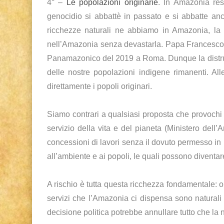
4° –
Le popolazioni originarie
. In Amazonia rest
genocidio si abbattè in passato e si abbatte anco
ricchezze naturali ne abbiamo in Amazonia, la s
nell’Amazonia senza devastarla. Papa Francesco i
Panamazonico del 2019 a Roma. Dunque la distruzi
delle nostre popolazioni indigene rimanenti. All
direttamente i popoli originari.
Siamo contrari a qualsiasi proposta che provochi l
servizio della vita e del pianeta (Ministero dell
concessioni di lavori senza il dovuto permesso in 
all’ambiente e ai popoli, le quali possono diventare
A rischio è tutta questa ricchezza fondamentale: o
servizi che l’Amazonia ci dispensa sono naturali 
decisione politica potrebbe annullare tutto che la na