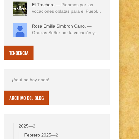
El Trochero
— Pidamos por las
vocaciones oblatas para el Pueblo
...
Rosa Emilia Simbron Cano.
—
Gracias Señor por la vocación y
vida misionera de ...
TENDENCIA
¡Aquí no hay nada!
ARCHIVO DEL BLOG
2025
—
2
Febrero 2025
—
2