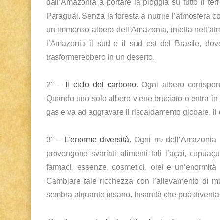
dall’Amazonia a portare la pioggia su tutto il te
Paraguai. Senza la foresta a nutrire l’atmosfera 
un immenso albero dell’Amazonia, inietta nell’atmos
l’Amazonia il sud e il sud est del Brasile, do
trasformerebbero in un deserto.
2° –
Il ciclo del carbono
. Ogni albero corrispon
Quando uno solo albero viene bruciato o entra in 
gas e va ad aggravare il riscaldamento globale, il c
3° –
L’enorme diversità
. Ogni m
dell’Amazonia h
2
provengono svariati alimenti tali l’açaí, cupuaçu,
farmaci, essenze, cosmetici, olei e un’enormità i
Cambiare tale ricchezza con l’allevamento di mu
sembra alquanto insano. Insanità che può diventare