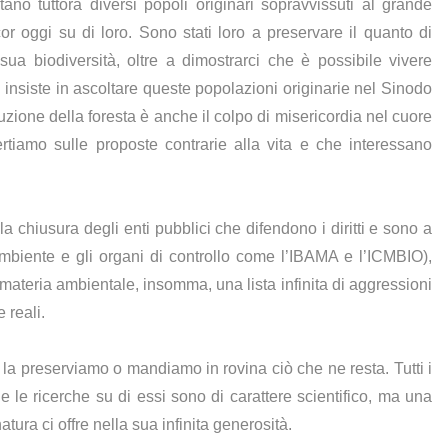
ano tuttora diversi popoli originari sopravvissuti al grande
r oggi su di loro. Sono stati loro a preservare il quanto di
ua biodiversità, oltre a dimostrarci che è possibile vivere
nsiste in ascoltare queste popolazioni originarie nel Sinodo
one della foresta è anche il colpo di misericordia nel cuore
ertiamo sulle proposte contrarie alla vita e che interessano
a chiusura degli enti pubblici che difendono i diritti e sono a
’Ambiente e gli organi di controllo come l’IBAMA e l’ICMBIO),
materia ambientale, insomma, una lista infinita di aggressioni
 reali.
 la preserviamo o mandiamo in rovina ciò che ne resta. Tutti i
e le ricerche su di essi sono di carattere scientifico, ma una
tura ci offre nella sua infinita generosità.