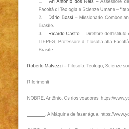
1.
Ari Antônio dos Reis
– Assessore del
Facoltà di Teologia e Scienze Umane – “Ite
2.
Dário Bossi
– Missionario Comboniano
Brasile.
3.
Ricardo Castro
– Direttore dell’Istitut
ITEPES; Professore di filosofia alla Fac
Brasile.
Roberto Malvezzi
– Filosofo; Teologo; Scienze so
Riferimenti
NOBRE, Antônio. Os rios voadores.
https://www.
_______. A Máquina de fazer água.
https://www.