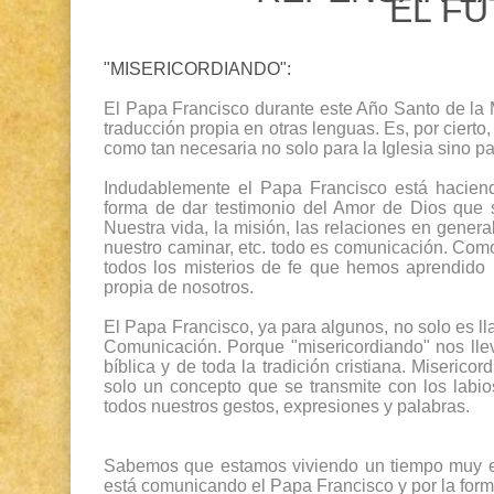
EL F
"MISERICORDIANDO": 
El Papa Francisco durante este Año Santo de la M
traducción propia en otras lenguas. Es, por ciert
como tan necesaria no solo para la Iglesia sino pa
Indudablemente el Papa Francisco está hacien
forma de dar testimonio del Amor de Dios que s
Nuestra vida, la misión, las relaciones en genera
nuestro caminar, etc. todo es comunicación. Como 
todos los misterios de fe que hemos aprendido
propia de nosotros.
El Papa Francisco, ya para algunos, no solo es ll
Comunicación. Porque "misericordiando" nos lle
bíblica y de toda la tradición cristiana. Miseric
solo un concepto que se transmite con los labio
todos nuestros gestos, expresiones y palabras.
Sabemos que estamos viviendo un tiempo muy esp
está comunicando el Papa Francisco y por la form