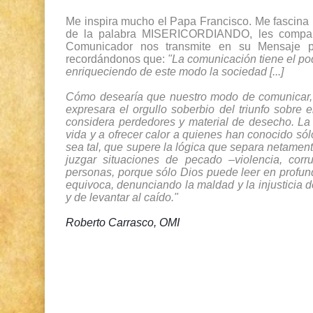
Me inspira mucho el Papa Francisco. Me fascina 
de la palabra MISERICORDIANDO, les comparto 
Comunicador nos transmite en su Mensaje p
recordándonos que: 
"La comunicación tiene el pod
enriqueciendo de este modo la sociedad [...] 
Cómo desearía que nuestro modo de comunicar, y 
expresara el orgullo soberbio del triunfo sobre 
considera perdedores y material de desecho. La 
vida y a ofrecer calor a quienes han conocido sólo
sea tal, que supere la lógica que separa netamen
juzgar situaciones de pecado –violencia, corr
personas, porque sólo Dios puede leer en profun
equivoca, denunciando la maldad y la injusticia de
y de levantar al caído."
Roberto Carrasco, OMI