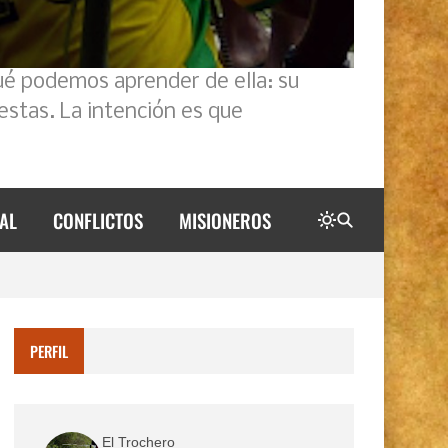
ué podemos aprender de ella: su
estas. La intención es que
AL
CONFLICTOS
MISIONEROS
PERFIL
El Trochero