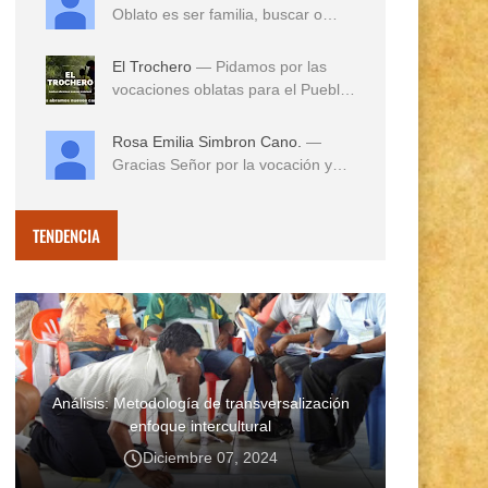
Oblato es ser familia, buscar o
reconocer en e...
El Trochero
— Pidamos por las
vocaciones oblatas para el Pueblo
...
Rosa Emilia Simbron Cano.
—
Gracias Señor por la vocación y
vida misionera de ...
TENDENCIA
Análisis: Metodología de transversalización
enfoque intercultural
Diciembre 07, 2024