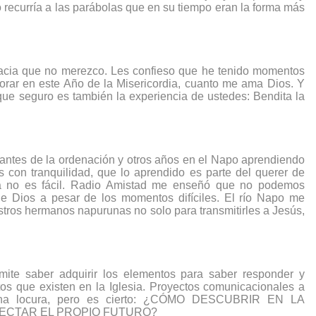
recurría a las parábolas que en su tiempo eran la forma más 
racia que no merezco. Les confieso que he tenido momentos 
rar en este Año de la Misericordia, cuanto me ama Dios. Y 
que seguro es también la experiencia de ustedes: Bendita la 
tes de la ordenación y otros años en el Napo aprendiendo 
 con tranquilidad, que lo aprendido es parte del querer de 
a no es fácil. Radio Amistad me enseñó que no podemos 
Dios a pesar de los momentos difíciles. El río Napo me 
tros hermanos napurunas no solo para transmitirles a Jesús, 
ite saber adquirir los elementos para saber responder y 
tos que existen en la Iglesia. Proyectos comunicacionales a 
una locura, pero es cierto: ¿CÓMO DESCUBRIR EN LA 
ECTAR EL PROPIO FUTURO?