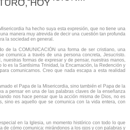
UTURO, HOY
isericordia ha hecho suya esta expresión, que no tiene una 
o, una manera muy atrevida de decir una cuestión tan profunda 
ra la sociedad en general. 
do de la COMUNICACIÓN una forma de ser cristiano, una 
e comunica a través de una persona concreta, Jesucristo. 
l, nuestras formas de expresar y de pensar, nuestras manos, 
lo es la Santísima Trinidad, la Encarnación, la Redención y 
 para comunicarnos. Creo que nada escapa a esta realidad 
amado el Papa de la Misericordia, sino también el Papa de la 
va a pensar en una de las palabras claves de la enseñanza 
ordiando nos hace pensar que la acción misma de Dios, no es 
s, sino es aquello que se comunica con la vida entera, con 
ecial en la Iglesia, un momento histórico con todo lo que 
a de cómo comunica: mirándonos a los ojos y con palabras y 