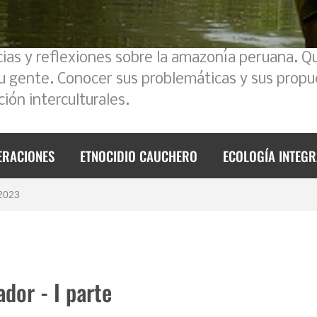
cias y reflexiones sobre la amazonía peruana. Q
su gente. Conocer sus problemáticas y sus propu
ión interculturales.
foque intercultural
ERACIONES
ETNOCIDIO CAUCHERO
ECOLOGÍA INTEGR
 2023
de 2023
mos un poco la historia
l Ecuador – Perú
dor - I parte