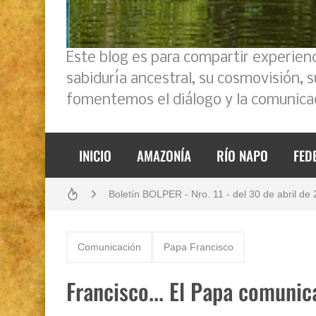
Este blog es para compartir experien
sabiduría ancestral, su cosmovisión, 
fomentemos el diálogo y la comunicac
Análisis: Metodología de transversalización en
INICIO
AMAZONÍA
RÍO NAPO
FED
Boletín BOLPER - Nro. 11 - del 30 de abril de
Boletín BOLPER - Nro. 10 - del 31 de marzo 
Creación del distrito del Napo - Perú - repase
Comunicación
Papa Francisco
Diálogo y testimonios: II Encuentro Binaciona
Francisco... El Papa comunica
Opción por los pueblos indígenas