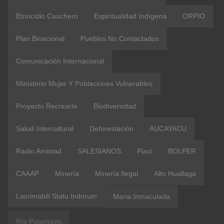
Etnocidio Cauchero
Espiritualidad Indígena
ORPIO
Plan Binacional
Pueblos No Contactados
Comunicación Internacional
Ministerio Mujer Y Poblaciones Vulnerables
Proyecto Recrearte
Biodiversidad
Salud Intercultural
Deforestación
AUCAYACU
Radio Amistad
SALESIANOS
Piaci
BOLPER
CAAAP
Minería
Minería Ilegal
Alto Huallaga
Lacrimabili Statu Indorum
Maria Inmaculada
Río Putumayo
Metilmercurio
Escuelas Marca Perú