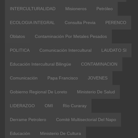
INTERCULTURALIDAD
Misioneros
Petróleo
ECOLOGIA INTEGRAL
Consulta Previa
PERENCO
Oblatos
Contaminación Por Metales Pesados
POLITICA
Comunicación Intercultural
LAUDATO SI
Educación Intercultural Bilingüe
CONTAMINACION
Comunicación
Papa Francisco
JOVENES
Gobierno Regional De Loreto
Ministerio De Salud
LIDERAZGO
OMI
Río Curaray
Derrame Petrolero
Comité Multisectorial Del Napo
Educación
Ministerio De Cultura