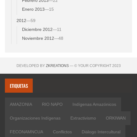
Febrero 2013
—
22
Enero 2013
—
15
2012
—
59
Diciembre 2012
—
11
Noviembre 2012
—
48
DEVELOPED BY
ZKREATIONS
— © YOUR COPYRIGHT 2023
ETIQUETAS
AMAZONIA
RIO NAPO
Indígenas Amazónicos
Organizaciones Indígenas
Extractivismo
ORKIWAN
FECONAMNCUA
Conflictos
Diálogo Intercultural