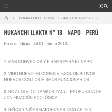
Análisis: Metodología de transversalización enfoque intercultural
Boletín BOLPER - Nro. 11 - del 30 de abril de 2023
Boletín BOLPER - Nro. 10 - del 31 de marzo de 2023
ÑUKANCHI LLAKTA N° 18 - NAPO - PERÚ
Creación del distrito del Napo - Perú - repasemos un poco la historia
En esta edición del 01 febrero 2013:
Diálogo y testimonios: II Encuentro Binacional Ecuador – Perú
1. MÁS CONVENIOS Y FIRMAS PARA EL NAPO
Opción por los pueblos indígenas
2. VINO NUEVO EN ODRES VIEJOS: OBJETIVOS
Gestión de bosques tropicales en la región Loreto
NUEVOS CON LOS MISMOS FUNCIONARIOS
Boletín BOLPER - Nro. 12 - del 30 de mayo de 2023
3. NO AL OLVIDO: TAMBOR YACU - PROPUESTA DE
ZONIFICACIÓN ECOLÓGICA
4. NIÑOS Y NIÑAS NAPORUNAS: CON ARTE Y