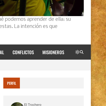
ué podemos aprender de ella: su
estas. La intención es que
AL
CONFLICTOS
MISIONEROS
PERFIL
El Trochero