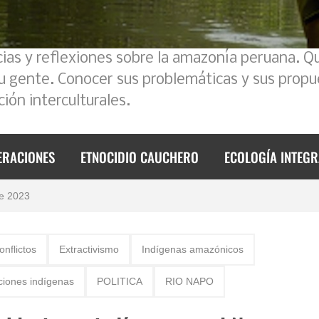
cias y reflexiones sobre la amazonía peruana. Q
su gente. Conocer sus problemáticas y sus propu
ión interculturales.
 2023
ERACIONES
ETNOCIDIO CAUCHERO
ECOLOGÍA INTEGR
foque intercultural
de 2023
onflictos
Extractivismo
Indígenas amazónicos
l Ecuador – Perú
ciones indígenas
POLITICA
RIO NAPO
mos un poco la historia