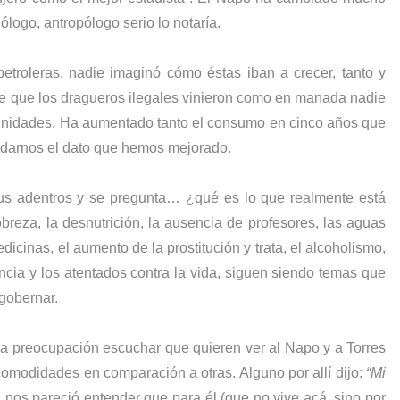
ólogo, antropólogo serio lo notaría.
etroleras, nadie imaginó cómo éstas iban a crecer, tanto y
de que los dragueros ilegales vinieron como en manada nadie
munidades. Ha aumentado tanto el consumo en cinco años que
n darnos el dato que hemos mejorado.
us adentros y se pregunta… ¿qué es lo que realmente está
eza, la desnutrición, la ausencia de profesores, las aguas
icinas, el aumento de la prostitución y trata, el alcoholismo,
ncia y los atentados contra la vida, siguen siendo temas que
 gobernar.
 preocupación escuchar que quieren ver al Napo y a Torres
odidades en comparación a otras. Alguno por allí dijo:
“Mi
 nos pareció entender que para él (que no vive acá, sino por