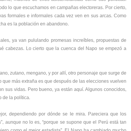
 lo que escuchamos en campañas electoreras. Por cierto,
vas formales e informales cada vez ven en sus arcas. Como
cha es la población en abandono.
ales, ya van pululando promesas increíbles, propuestas de
qué cabezas.
Lo cierto que la cuenca del Napo se empezó a
no, zutano, mengano, y por allí, otro personaje que surge de
 Lo que más extraña es que después de las elecciones vuelven
con sus vidas. Pero bueno, ya están aquí. Algunos conocidos,
de la política.
jor, dependiendo por dónde se le mira. Pareciera que los
is”, aunque no lo es, “porque se supone que el Perú está tan
njero como el mejor estadista”. El Napo ha cambiado mucho