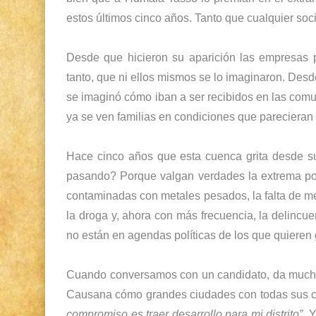
estos últimos cinco años. Tanto que cualquier soci
Desde que hicieron su aparición las empresas p
tanto, que ni ellos mismos se lo imaginaron. Des
se imaginó cómo iban a ser recibidos en las co
ya se ven familias en condiciones que pareciera
Hace cinco años que esta cuenca grita desde s
pasando? Porque valgan verdades la extrema pobr
contaminadas con metales pesados, la falta de med
la droga y,
ahora con más frecuencia, la delincue
no están en agendas políticas de los que quieren
Cuando conversamos con un candidato, da mucha
Causana cómo grandes ciudades con todas sus com
compromiso es traer desarrollo para mi distrito”.
Y