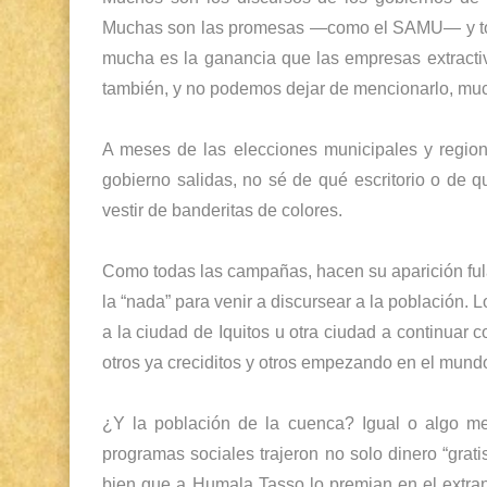
Muchas son las promesas —como el SAMU— y todo
mucha es la ganancia que las empresas extracti
también, y no podemos dejar de mencionarlo, mu
A meses de las elecciones municipales y region
gobierno salidas, no sé de qué escritorio o de 
vestir de banderitas de colores.
Como todas las campañas, hacen su aparición fula
la “nada” para venir a discursear a la población.
a la ciudad de Iquitos u otra ciudad a continuar 
otros ya creciditos y otros empezando en el mundo 
¿Y la población de la cuenca? Igual o algo me
programas sociales trajeron no solo dinero “grat
bien que a Humala Tasso lo premian en el extra