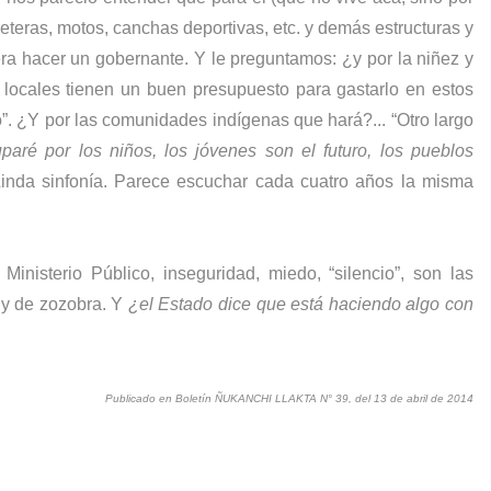
rreteras, motos, canchas deportivas, etc. y demás estructuras y
era hacer un gobernante. Y le preguntamos: ¿y por la niñez y
 locales tienen un buen presupuesto
para gastarlo en estos
o”. ¿Y por las comunidades indígenas que hará?... “Otro largo
paré por los niños, los jóvenes son el futuro, los pueblos
 Linda sinfonía. Parece escuchar cada cuatro años la misma
Ministerio Público, inseguridad, miedo, “silencio”, son las
y de zozobra. Y
¿el Estado dice que está haciendo algo con
Publicado en Boletín ÑUKANCHI LLAKTA N° 39, del 13 de abril de 2014