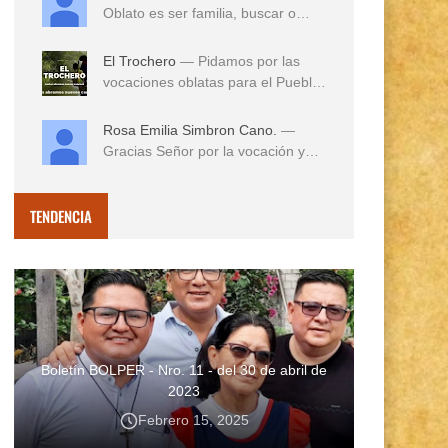
Oblato es ser familia, buscar o
reconocer en e...
El Trochero
— Pidamos por las
vocaciones oblatas para el Pueblo
...
Rosa Emilia Simbron Cano.
—
Gracias Señor por la vocación y
vida misionera de ...
TENDENCIA
Boletín BOLPER - Nro. 11 - del 30 de abril de
2023
Febrero 15, 2025