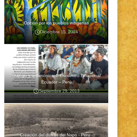
Opción por los pueblos indígenas
Diciembre 15, 2024
Diálogo y testimonios: II Encuentro Binacional
Ecuador – Perú
Septiembre 29, 2013
Creación del distrito del Napo - Perú -