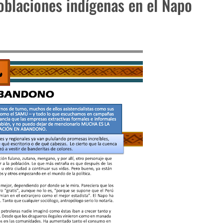
oblaciones indígenas en el Napo
e 2023
reto