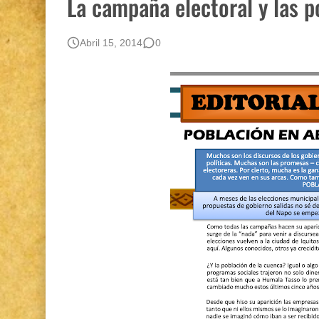
La campaña electoral y las p
Boletín BOLPER - Nro. 12 - del 30 de mayo d
Gestión de bosques tropicales en la región Lo
Abril 15, 2014
0