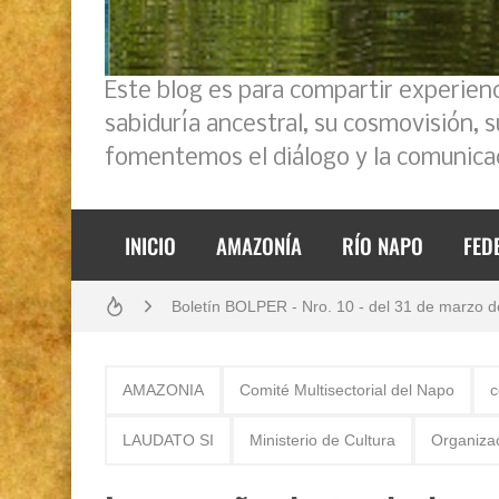
Este blog es para compartir experien
sabiduría ancestral, su cosmovisión, 
fomentemos el diálogo y la comunicac
Boletín BOLPER - Nro. 11 - del 30 de abril de
INICIO
AMAZONÍA
RÍO NAPO
FED
Análisis: Metodología de transversalización en
Boletín BOLPER - Nro. 10 - del 31 de marzo 
Opción por los pueblos indígenas
AMAZONIA
Comité Multisectorial del Napo
c
Diálogo y testimonios: II Encuentro Binaciona
LAUDATO SI
Ministerio de Cultura
Organiza
Creación del distrito del Napo - Perú - repase