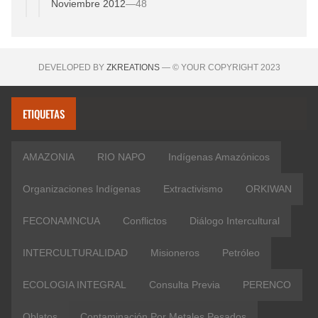
Noviembre 2012
—
48
DEVELOPED BY
ZKREATIONS
— © YOUR COPYRIGHT 2023
ETIQUETAS
AMAZONIA
RIO NAPO
Indígenas Amazónicos
Organizaciones Indígenas
Extractivismo
ORKIWAN
FECONAMNCUA
Conflictos
Diálogo Intercultural
INTERCULTURALIDAD
Misioneros
Petróleo
ECOLOGIA INTEGRAL
Consulta Previa
PERENCO
Oblatos
Contaminación Por Metales Pesados