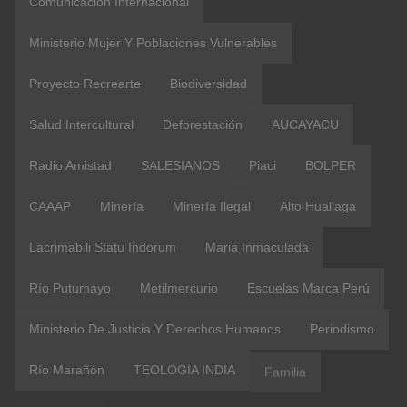
Comunicación Internacional
Ministerio Mujer Y Poblaciones Vulnerables
Proyecto Recrearte
Biodiversidad
Salud Intercultural
Deforestación
AUCAYACU
Radio Amistad
SALESIANOS
Piaci
BOLPER
CAAAP
Minería
Minería Ilegal
Alto Huallaga
Lacrimabili Statu Indorum
Maria Inmaculada
Río Putumayo
Metilmercurio
Escuelas Marca Perú
Ministerio De Justicia Y Derechos Humanos
Periodismo
Río Marañón
TEOLOGIA INDIA
Familia