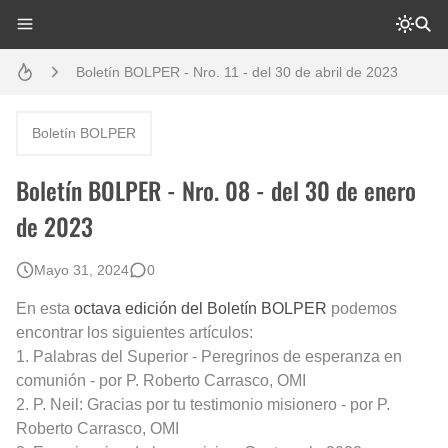
Boletín BOLPER - Nro. 11 - del 30 de abril de 2023
Boletín BOLPER - Nro. 10 - del 31 de marzo de 2023
Creación del distrito del Napo - Perú - repasemos un poco la historia
Boletín BOLPER
Diálogo y testimonios: II Encuentro Binacional Ecuador – Perú
Boletín BOLPER - Nro. 08 - del 30 de enero
Opción por los pueblos indígenas
de 2023
Gestión de bosques tropicales en la región Loreto
Mayo 31, 2024
0
Boletín BOLPER - Nro. 12 - del 30 de mayo de 2023
En esta
octava edición del Boletín BOLPER
podemos
encontrar los siguientes artículos:
1. Palabras del Superior - Peregrinos de esperanza en
comunión - por P. Roberto Carrasco, OMI
2. P. Neil: Gracias por tu testimonio misionero - por P.
Roberto Carrasco, OMI