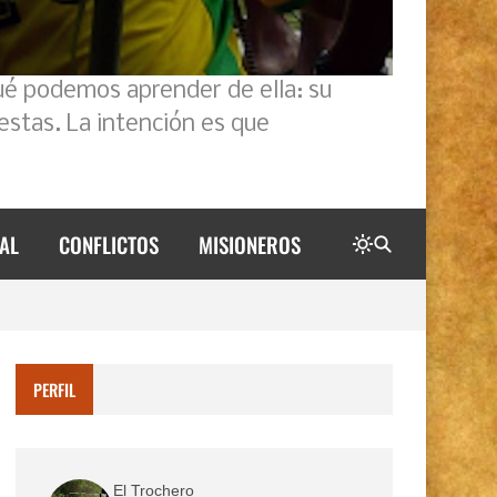
ué podemos aprender de ella: su
estas. La intención es que
AL
CONFLICTOS
MISIONEROS
PERFIL
El Trochero