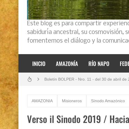
Este blog es para compartir experien
sabiduría ancestral, su cosmovisión, 
fomentemos el diálogo y la comunicac
Análisis: Metodología de transversalización en
INICIO
AMAZONÍA
RÍO NAPO
FED
Boletín BOLPER - Nro. 11 - del 30 de abril de
Boletín BOLPER - Nro. 10 - del 31 de marzo 
Creación del distrito del Napo - Perú - repase
AMAZONIA
Misioneros
Sínodo Amazónico
Diálogo y testimonios: II Encuentro Binaciona
Verso il Sinodo 2019 / Haci
Opción por los pueblos indígenas