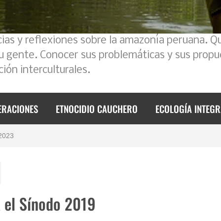
cias y reflexiones sobre la amazonía peruana. Q
su gente. Conocer sus problemáticas y sus propu
ión interculturales.
foque intercultural
ERACIONES
ETNOCIDIO CAUCHERO
ECOLOGÍA INTEGR
 2023
de 2023
mos un poco la historia
l Ecuador – Perú
a el Sínodo 2019