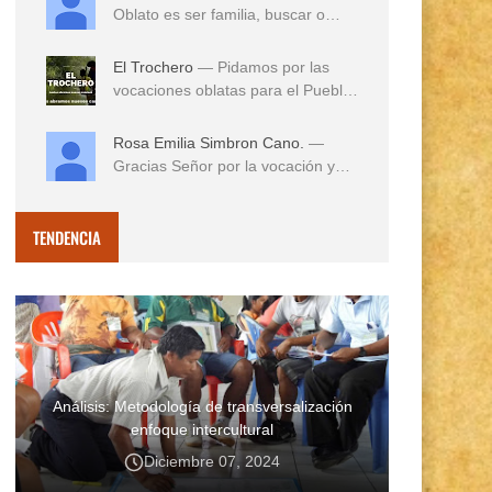
Oblato es ser familia, buscar o
reconocer en e...
El Trochero
— Pidamos por las
vocaciones oblatas para el Pueblo
...
Rosa Emilia Simbron Cano.
—
Gracias Señor por la vocación y
vida misionera de ...
TENDENCIA
Análisis: Metodología de transversalización
enfoque intercultural
Diciembre 07, 2024