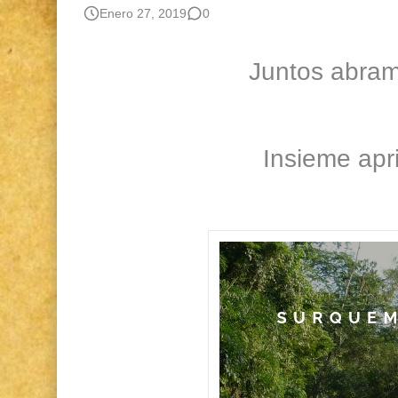
Gestión de bosques tropicales en la región Lo
Enero 27, 2019
0
Boletín BOLPER - Nro. 12 - del 30 de mayo d
Juntos abra
Insieme apr