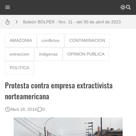
Boletín BOLPER - Nro. 11 - del 30 de abril de 2023
Diálogo y testimonios: II Encuentro Binacional Ecuador – Perú
Opción por los pueblos indígenas
AMAZONIA
conflictos
CONTAMINACION
Boletín BOLPER - Nro. 10 - del 31 de marzo de 2023
extraccion
indigenas
OPINION PUBLICA
Creación del distrito del Napo - Perú - repasemos un poco la historia
POLITICA
Gestión de bosques tropicales en la región Loreto
Protesta contra empresa extractivista
Boletín BOLPER - Nro. 12 - del 30 de mayo de 2023
norteamericana
Abril 18, 2016
0