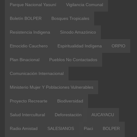
Parque Nacional Yasuní
Vigilancia Comunal
Boletín BOLPER
Bosques Tropicales
Resistencia Indigena
Sínodo Amazónico
Etnocidio Cauchero
Espiritualidad Indígena
ORPIO
Plan Binacional
Pueblos No Contactados
Comunicación Internacional
Ministerio Mujer Y Poblaciones Vulnerables
Proyecto Recrearte
Biodiversidad
Salud Intercultural
Deforestación
AUCAYACU
Radio Amistad
SALESIANOS
Piaci
BOLPER