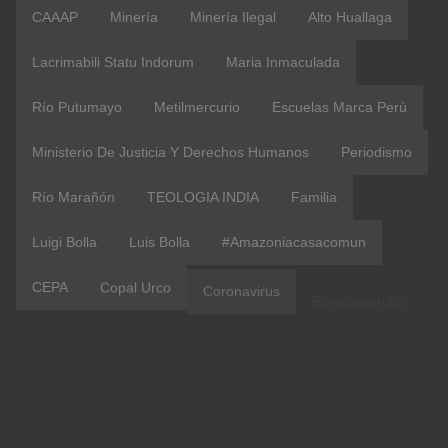
CAAAP
Minería
Minería Ilegal
Alto Huallaga
Lacrimabili Statu Indorum
Maria Inmaculada
Río Putumayo
Metilmercurio
Escuelas Marca Perú
Ministerio De Justicia Y Derechos Humanos
Periodismo
Río Marañón
TEOLOGIA INDIA
Familia
Luigi Bolla
Luis Bolla
#amazoniacasacomun
CEPA
Copal Urco
Coronavirus
Etnodesarrollo
IIRSA
IRI Peru
OblateVoices
Vaticano
#Aucayacu
ACR Maijuna Kichwa
COICA
Confer Peru
Contraloría
Covid 19