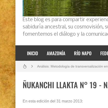
Este blog es para compartir experien
sabiduría ancestral, su cosmovisión, 
fomentemos el diálogo y la comunicac
INICIO
AMAZONÍA
RÍO NAPO
FED
Boletín BOLPER - Nro. 11 - del 30 de abril de
Análisis: Metodología de transversalización en
Boletín BOLPER - Nro. 10 - del 31 de marzo 
ÑUKANCHI LLAKTA N° 19 - 
Opción por los pueblos indígenas
Boletín BOLPER - Nro. 12 - del 30 de mayo d
En esta edición del 31 marzo 2013: