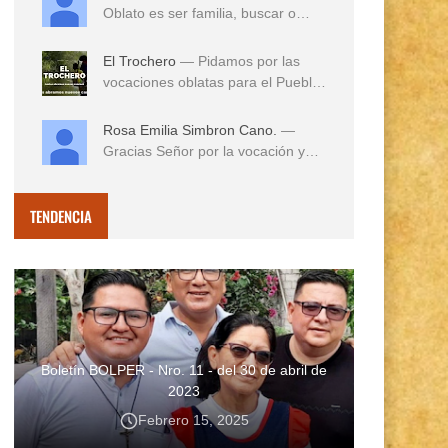
Oblato es ser familia, buscar o
reconocer en e...
El Trochero
— Pidamos por las
vocaciones oblatas para el Pueblo
...
Rosa Emilia Simbron Cano.
—
Gracias Señor por la vocación y
vida misionera de ...
TENDENCIA
Boletín BOLPER - Nro. 11 - del 30 de abril de
2023
Febrero 15, 2025