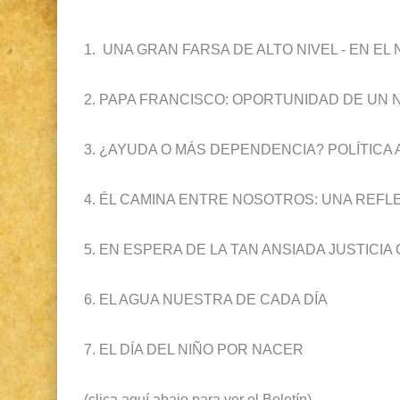
Gestión de bosques tropicales en la región Lo
1. UNA GRAN FARSA DE ALTO NIVEL - EN EL
Diálogo y testimonios: II Encuentro Binaciona
Creación del distrito del Napo - Perú - repase
2. PAPA FRANCISCO: OPORTUNIDAD DE UN N
3. ¿AYUDA O MÁS DEPENDENCIA? POLÍTICA
4. ÉL CAMINA ENTRE NOSOTROS: UNA REF
5. EN ESPERA DE LA TAN ANSIADA JUSTICIA OR
6. EL AGUA NUESTRA DE CADA DÍA
7. EL DÍA DEL NIÑO POR NACER
(clica aquí abajo para ver el Boletín)