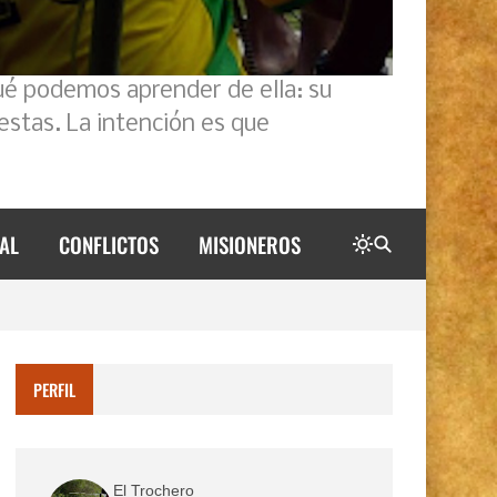
ué podemos aprender de ella: su
estas. La intención es que
AL
CONFLICTOS
MISIONEROS
PERFIL
El Trochero