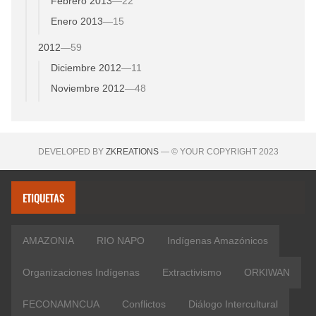
Febrero 2013
—
22
Enero 2013
—
15
2012
—
59
Diciembre 2012
—
11
Noviembre 2012
—
48
DEVELOPED BY
ZKREATIONS
— © YOUR COPYRIGHT 2023
ETIQUETAS
AMAZONIA
RIO NAPO
Indígenas Amazónicos
Organizaciones Indígenas
Extractivismo
ORKIWAN
FECONAMNCUA
Conflictos
Diálogo Intercultural