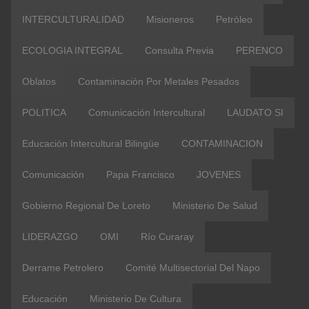
INTERCULTURALIDAD
Misioneros
Petróleo
ECOLOGIA INTEGRAL
Consulta Previa
PERENCO
Oblatos
Contaminación Por Metales Pesados
POLITICA
Comunicación Intercultural
LAUDATO SI
Educación Intercultural Bilingüe
CONTAMINACION
Comunicación
Papa Francisco
JOVENES
Gobierno Regional De Loreto
Ministerio De Salud
LIDERAZGO
OMI
Río Curaray
Derrame Petrolero
Comité Multisectorial Del Napo
Educación
Ministerio De Cultura