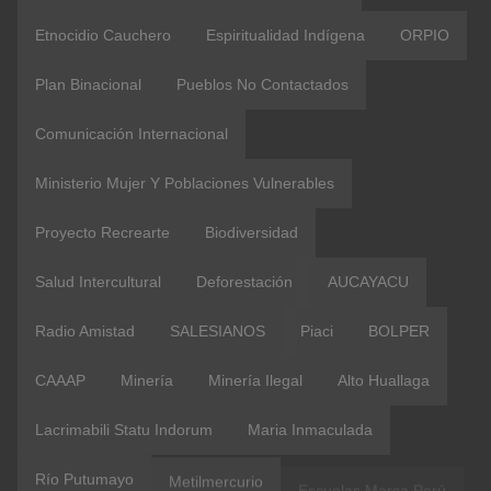
Etnocidio Cauchero
Espiritualidad Indígena
ORPIO
Plan Binacional
Pueblos No Contactados
Comunicación Internacional
Ministerio Mujer Y Poblaciones Vulnerables
Proyecto Recrearte
Biodiversidad
Salud Intercultural
Deforestación
AUCAYACU
Radio Amistad
SALESIANOS
Piaci
BOLPER
CAAAP
Minería
Minería Ilegal
Alto Huallaga
Lacrimabili Statu Indorum
Maria Inmaculada
Río Putumayo
Metilmercurio
Escuelas Marca Perú