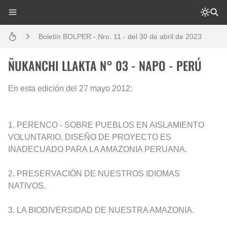
Análisis: Metodología de transversalización enfoque intercultural
Boletín BOLPER - Nro. 11 - del 30 de abril de 2023
Boletín BOLPER - Nro. 10 - del 31 de marzo de 2023
ÑUKANCHI LLAKTA N° 03 - NAPO - PERÚ
Creación del distrito del Napo - Perú - repasemos un poco la historia
En esta edición del 27 mayo 2012:
Diálogo y testimonios: II Encuentro Binacional Ecuador – Perú
1. PERENCO - SOBRE PUEBLOS EN AISLAMIENTO
Opción por los pueblos indígenas
VOLUNTARIO. DISEÑO DE PROYECTO ES
INADECUADO PARA LA AMAZONIA PERUANA.
Gestión de bosques tropicales en la región Loreto
2. PRESERVACIÓN DE NUESTROS IDIOMAS
Boletín BOLPER - Nro. 12 - del 30 de mayo de 2023
NATIVOS.
3. LA BIODIVERSIDAD DE NUESTRA AMAZONIA.