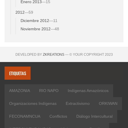
Enero 2013
—
15
2012
—
59
Diciembre 2012
—
11
Noviembre 2012
—
48
DEVELOPED BY
ZKREATIONS
— © YOUR COPYRIGHT 2023
ETIQUETAS
AMAZONIA
RIO NAPO
Indígenas Amazónicos
Organizaciones Indígenas
Extractivismo
ORKIWAN
FECONAMNCUA
Conflictos
Diálogo Intercultural