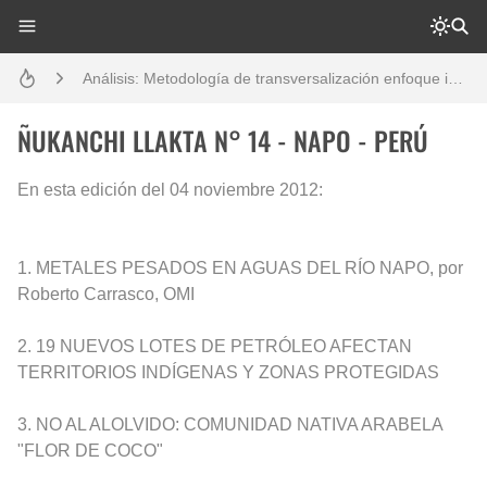
Boletín BOLPER - Nro. 11 - del 30 de abril de 2023
Análisis: Metodología de transversalización enfoque intercultural
Boletín BOLPER - Nro. 10 - del 31 de marzo de 2023
ÑUKANCHI LLAKTA N° 14 - NAPO - PERÚ
Creación del distrito del Napo - Perú - repasemos un poco la historia
En esta edición del 04 noviembre 2012:
Opción por los pueblos indígenas
1. METALES PESADOS EN AGUAS DEL RÍO NAPO, por
Diálogo y testimonios: II Encuentro Binacional Ecuador – Perú
Roberto Carrasco, OMI
Gestión de bosques tropicales en la región Loreto
2. 19 NUEVOS LOTES DE PETRÓLEO AFECTAN
TERRITORIOS INDÍGENAS Y ZONAS PROTEGIDAS
Boletín BOLPER - Nro. 12 - del 30 de mayo de 2023
3. NO AL ALOLVIDO: COMUNIDAD NATIVA ARABELA
"FLOR DE COCO"