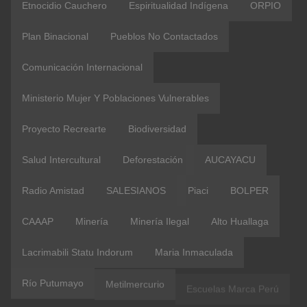
Etnocidio Cauchero
Espiritualidad Indígena
ORPIO
Plan Binacional
Pueblos No Contactados
Comunicación Internacional
Ministerio Mujer Y Poblaciones Vulnerables
Proyecto Recrearte
Biodiversidad
Salud Intercultural
Deforestación
AUCAYACU
Radio Amistad
SALESIANOS
Piaci
BOLPER
CAAAP
Minería
Minería Ilegal
Alto Huallaga
Lacrimabili Statu Indorum
Maria Inmaculada
Río Putumayo
Metilmercurio
Escuelas Marca Perú