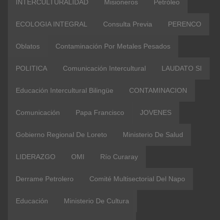
INTERCULTURALIDAD
Misioneros
Petróleo
ECOLOGIA INTEGRAL
Consulta Previa
PERENCO
Oblatos
Contaminación Por Metales Pesados
POLITICA
Comunicación Intercultural
LAUDATO SI
Educación Intercultural Bilingüe
CONTAMINACION
Comunicación
Papa Francisco
JOVENES
Gobierno Regional De Loreto
Ministerio De Salud
LIDERAZGO
OMI
Río Curaray
Derrame Petrolero
Comité Multisectorial Del Napo
Educación
Ministerio De Cultura