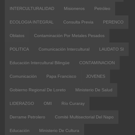
INTERCULTURALIDAD
Misioneros
Petróleo
ECOLOGIA INTEGRAL
Consulta Previa
PERENCO
Oblatos
Contaminación Por Metales Pesados
POLITICA
Comunicación Intercultural
LAUDATO SI
Educación Intercultural Bilingüe
CONTAMINACION
Comunicación
Papa Francisco
JOVENES
Gobierno Regional De Loreto
Ministerio De Salud
LIDERAZGO
OMI
Río Curaray
Derrame Petrolero
Comité Multisectorial Del Napo
Educación
Ministerio De Cultura