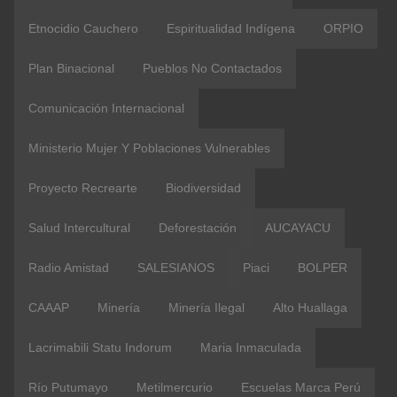
Etnocidio Cauchero
Espiritualidad Indígena
ORPIO
Plan Binacional
Pueblos No Contactados
Comunicación Internacional
Ministerio Mujer Y Poblaciones Vulnerables
Proyecto Recrearte
Biodiversidad
Salud Intercultural
Deforestación
AUCAYACU
Radio Amistad
SALESIANOS
Piaci
BOLPER
CAAAP
Minería
Minería Ilegal
Alto Huallaga
Lacrimabili Statu Indorum
Maria Inmaculada
Río Putumayo
Metilmercurio
Escuelas Marca Perú