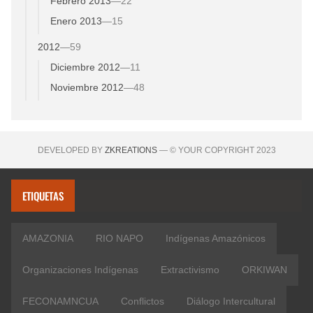
Febrero 2013
—
22
Enero 2013
—
15
2012
—
59
Diciembre 2012
—
11
Noviembre 2012
—
48
DEVELOPED BY
ZKREATIONS
— © YOUR COPYRIGHT 2023
ETIQUETAS
AMAZONIA
RIO NAPO
Indígenas Amazónicos
Organizaciones Indígenas
Extractivismo
ORKIWAN
FECONAMNCUA
Conflictos
Diálogo Intercultural