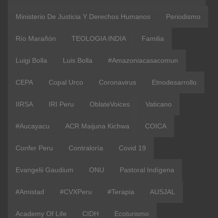
Ministerio De Justicia Y Derechos Humanos
Periodismo
Río Marañón
TEOLOGIA INDIA
Familia
Luigi Bolla
Luis Bolla
#amazoniacasacomun
CEPA
Copal Urco
Coronavirus
Etnodesarrollo
IIRSA
IRI Peru
OblateVoices
Vaticano
#Aucayacu
ACR Maijuna Kichwa
COICA
Confer Peru
Contraloría
Covid 19
Evangelii Gaudium
ONU
Pastoral Indígena
#Amistad
#CVXPeru
#terapia
AUSJAL
Academy Of Life
CIDH
Ecoturismo