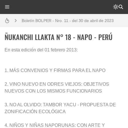
Boletín BOLPER - Nro. 11 - del 30 de abril de 2023
Análisis: Metodología de transversalización enfoque intercultural
ÑUKANCHI LLAKTA N° 18 - NAPO - PERÚ
Boletín BOLPER - Nro. 10 - del 31 de marzo de 2023
En esta edición del 01 febrero 2013:
Opción por los pueblos indígenas
1. MÁS CONVENIOS Y FIRMAS PARA EL NAPO
Diálogo y testimonios: II Encuentro Binacional Ecuador – Perú
2. VINO NUEVO EN ODRES VIEJOS: OBJETIVOS
Creación del distrito del Napo - Perú - repasemos un poco la historia
NUEVOS CON LOS MISMOS FUNCIONARIOS
Boletín BOLPER - Nro. 12 - del 30 de mayo de 2023
3. NO AL OLVIDO: TAMBOR YACU - PROPUESTA DE
ZONIFICACIÓN ECOLÓGICA
Gestión de bosques tropicales en la región Loreto
4. NIÑOS Y NIÑAS NAPORUNAS: CON ARTE Y