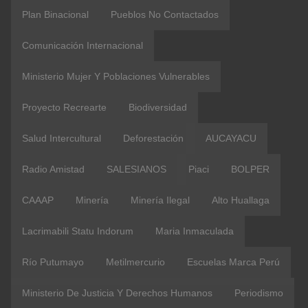
Plan Binacional
Pueblos No Contactados
Comunicación Internacional
Ministerio Mujer Y Poblaciones Vulnerables
Proyecto Recrearte
Biodiversidad
Salud Intercultural
Deforestación
AUCAYACU
Radio Amistad
SALESIANOS
Piaci
BOLPER
CAAAP
Minería
Minería Ilegal
Alto Huallaga
Lacrimabili Statu Indorum
Maria Inmaculada
Río Putumayo
Metilmercurio
Escuelas Marca Perú
Ministerio De Justicia Y Derechos Humanos
Periodismo