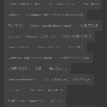
ECOLOGIA INTEGRAL
Consulta Previa
PERENCO
Oblatos
Contaminación Por Metales Pesados
POLITICA
Comunicación Intercultural
LAUDATO SI
Educación Intercultural Bilingüe
CONTAMINACION
Comunicación
Papa Francisco
JOVENES
Gobierno Regional De Loreto
Ministerio De Salud
LIDERAZGO
OMI
Río Curaray
Derrame Petrolero
Comité Multisectorial Del Napo
Educación
Ministerio De Cultura
Ministerio Del Ambiente
REPAM