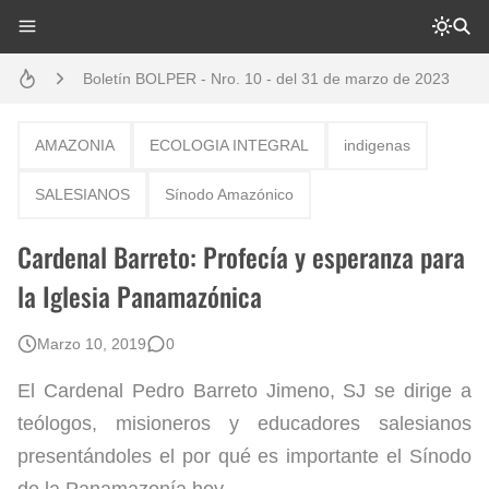
Análisis: Metodología de transversalización enfoque intercultural
Boletín BOLPER - Nro. 10 - del 31 de marzo de 2023
Opción por los pueblos indígenas
AMAZONIA
ECOLOGIA INTEGRAL
indigenas
Diálogo y testimonios: II Encuentro Binacional Ecuador – Perú
SALESIANOS
Sínodo Amazónico
Creación del distrito del Napo - Perú - repasemos un poco la historia
Cardenal Barreto: Profecía y esperanza para
Boletín BOLPER - Nro. 12 - del 30 de mayo de 2023
la Iglesia Panamazónica
Gestión de bosques tropicales en la región Loreto
Marzo 10, 2019
0
El Cardenal Pedro Barreto Jimeno, SJ se dirige a
teólogos, misioneros y educadores salesianos
presentándoles el por qué es importante el Sínodo
de la Panamazonía hoy.