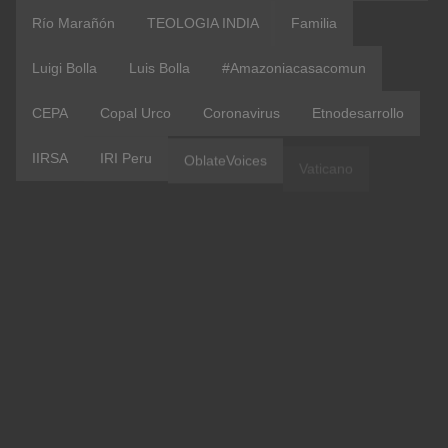
Río Marañón
TEOLOGIA INDIA
Familia
Luigi Bolla
Luis Bolla
#amazoniacasacomun
CEPA
Copal Urco
Coronavirus
Etnodesarrollo
IIRSA
IRI Peru
OblateVoices
Vaticano
#Aucayacu
ACR Maijuna Kichwa
COICA
Confer Peru
Contraloría
Covid 19
Evangelii Gaudium
ONU
Pastoral Indígena
#Amistad
#CVXPeru
#terapia
AUSJAL
Academy Of Life
CIDH
Ecoturismo
FAKE NEWS