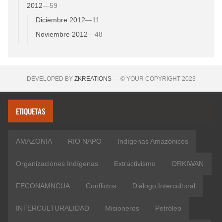
2012
—
59
Diciembre 2012
—
11
Noviembre 2012
—
48
DEVELOPED BY
ZKREATIONS
— © YOUR COPYRIGHT 2023
ETIQUETAS
AMAZONIA
RIO NAPO
Indígenas Amazónicos
Organizaciones Indígenas
Extractivismo
ORKIWAN
FECONAMNCUA
Conflictos
Diálogo Intercultural
INTERCULTURALIDAD
Misioneros
Petróleo